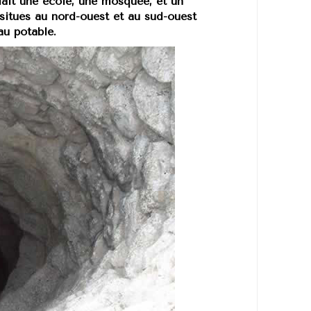
dait une école, une mosquée, et un
situés au nord-ouest et au sud-ouest
eau potable.