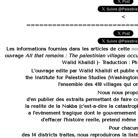
<
=========================
Les informations fournies dans les articles de cette
no
ouvrage
All that remains : The palestinian villages oc
Walid Khalidi )- Traduction : P
L’ouvrage édité par Walid Khalidi et publié e
the Institute for Palestine Studies (Washington, 
l’ensemble des 418 villages qui on
Nous nous prop
d’en publier des extraits permettant de faire 
la réalité de la Nakba (c’est-à-dire la catastro
à l’évènement tragique dont le gouvernement i
d’effacer l’histoire réelle, prétend mêm
Pour chacun
des 14 districts traités, nous reproduirons la lis