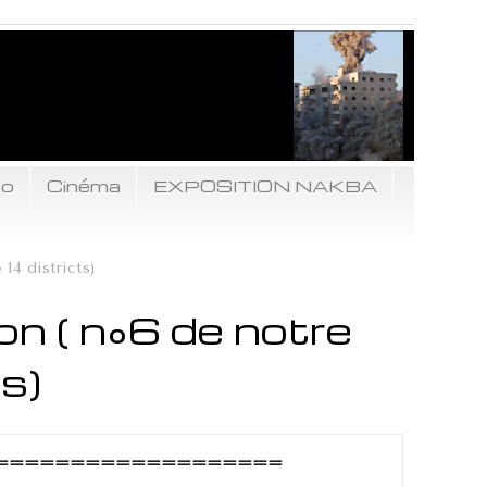
to
Cinéma
EXPOSITION NAKBA
14 districts)
on ( n°6 de notre
ts)
===================