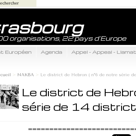
trasbourg
800 organisations, 22 pays d’Europe
ent Européen
Agenda
Appel - Appeal - Llama
cueil
>
NAKBA
>
Le district de Hebron ( n°6 de notre série de 
Le district de Hebr
série de 14 distric
=========================