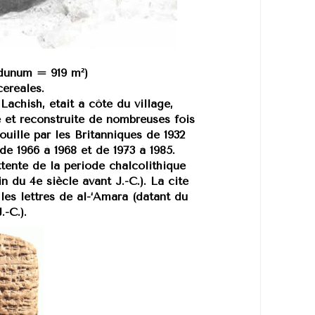
 dunum = 919 m²)
céréales.
 Lachish, était à côté du village,
e et reconstruite de nombreuses fois
fouillé par les Britanniques de 1932
de 1966 à 1968 et de 1973 à 1985.
tente de la période chalcolithique
in du 4e siècle avant J.-C.). La cité
es lettres de al-‘Amara (datant du
.-C.).