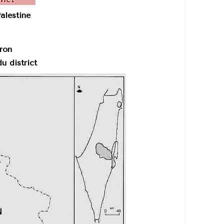
Palestine
bron
du district