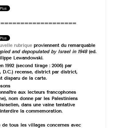
====================
uvelle rubrique
proviennent du remarquable
cupied and depopulated by Israel in 1948
(ed.
hilippe Lewandowski.
n 1992 (second tirage : 2006) par
D.C.) recense, district par district,
t disparu de la carte.
osons
connaître aux lecteurs francophones
phe), nom donné par les Palestiniens
sraélien, dans une vaine tentative
e interdire la commémoration.
te de tous les villages concernés avec