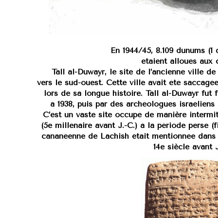
En 1944/45, 8.109 dunums (1
étaient alloués aux 
Tall al-Duwayr, le site de l’ancienne ville de
vers le sud-ouest. Cette ville avait été saccagé
lors de sa longue histoire. Tall al-Duwayr fut 
à 1938, puis par des archéologues israéliens 
C’est un vaste site occupé de manière intermit
(5e millénaire avant J.-C.) à la période perse (f
cananéenne de Lachish était mentionnée dans l
14e siècle avant J