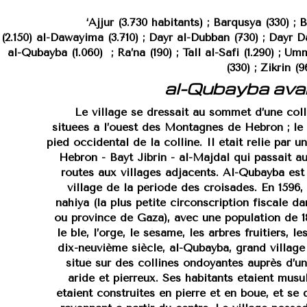
‘Ajjur (3.730 habitants) ; Barqusya (330) ; B
(2.150) al-Dawayima (3.710) ; Dayr al-Dubban (730) ; Dayr D
al-Qubayba (1.060)
; Ra’na (190) ; Tall al-Safi (1.290) ; Um
(330) ; Zikrin (9
al-Qubayba av
Le village se dressait au sommet d’une coll
situées à l’ouest des Montagnes de Hebron ; le
pied occidental de la colline. Il était relié par 
Hebron - Bayt Jibrin - al-Majdal qui passait au
routes aux villages adjacents. Al-Qubayba es
village de la période des croisades. En 1596,
nahiya (la plus petite circonscription fiscale d
ou province de Gaza), avec une population de 18
le blé, l’orge, le sésame, les arbres fruitiers, l
dix-neuvième siècle, al-Qubayba, grand village 
situé sur des collines ondoyantes auprès d’un
aride et pierreux. Ses habitants étaient mu
étaient construites en pierre et en boue, et se 