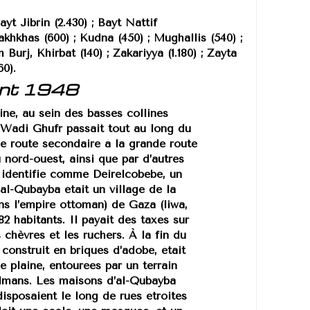
ayt Jibrin (2.430) ; Bayt Nattif
akhkhas (600) ; Kudna (450) ; Mughallis (540) ;
m Burj, Khirbat (140) ; Zakariyya (1.180) ; Zayta
60).
ant 1948
ine, au sein des basses collines
 Wadi Ghufr passait tout au long du
une route secondaire à la grande route
 nord-ouest, ainsi que par d’autres
t identifié comme Deirelcobebe, un
 al-Qubayba était un village de la
ans l’empire ottoman) de Gaza (liwa,
2 habitants. Il payait des taxes sur
es chèvres et les ruchers. À la fin du
construit en briques d’adobe, était
e plaine, entourées par un terrain
sulmans. Les maisons d’al-Qubayba
disposaient le long de rues étroites