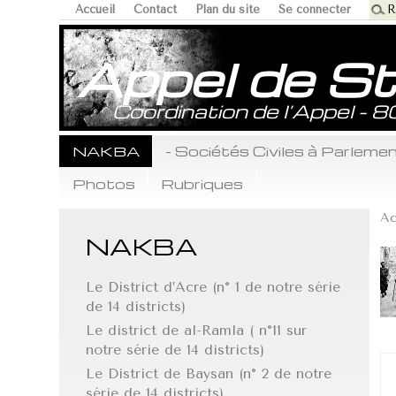
Accueil
Contact
Plan du site
Se connecter
Appel de S
Coordination de l’Appel - 
NAKBA
- Sociétés Civiles à Parlem
Photos
Rubriques
Ac
NAKBA
Le District d’Acre (n° 1 de notre série
de 14 districts)
Le district de al-Ramla ( n°11 sur
notre série de 14 districts)
Le District de Baysan (n° 2 de notre
série de 14 districts)