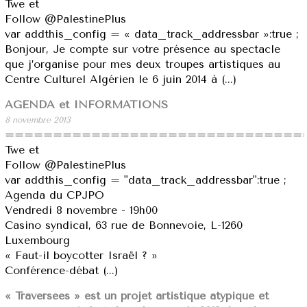
Twe et
Follow @PalestinePlus
var addthis_config = « data_track_addressbar »:true ;
Bonjour, Je compte sur votre présence au spectacle
que j’organise pour mes deux troupes artistiques au
Centre Culturel Algérien le 6 juin 2014 à (...)
AGENDA et INFORMATIONS
8 novembre 2013
===============================
Twe et
Follow @PalestinePlus
var addthis_config = "data_track_addressbar":true ;
Agenda du CPJPO
Vendredi 8 novembre - 19h00
Casino syndical, 63 rue de Bonnevoie, L-1260
Luxembourg
« Faut-il boycotter Israël ? »
Conférence-débat (...)
« Traversées » est un projet artistique atypique et