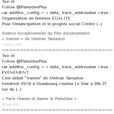
Twe et
Follow @PalestinePlus
var addthis_config = « data_track_addressbar »:true ;
Organisation de femmes EGALITE
Pour l’émancipation et le progrès social Centre (...)
Séance exceptionnelle du ​film documentaire
« Iranien »​ de​ Mehran Tamadon​
7 janvier 2015
===============================
Twe et
Follow @PalestinePlus
var addthis_config = « data_track_addressbar »:true ;
ÉVÈNEMENT
Ciné-débat ​"Iranien"​ ​de​ Mehran Tamadon
Vendredi 09/01 à Strasbourg cinéma Le Star à 20h​​ 27
rue du (...)
« Paris chante et danse la Palestine »
26 mai 2014
===============================