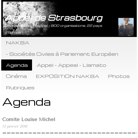
Appel de Strasbourg
Coordination de l’Appel - 800 organisations, 22 pays
d’Europe
NAKBA
- Sociétés Civiles à Parlement Européen
Agenda
Appel - Appeal - Llamato
Cinéma
EXPOSITION NAKBA
Photos
Rubriques
Agenda
Comité Louise Michel
13 janvier 2016
===============================