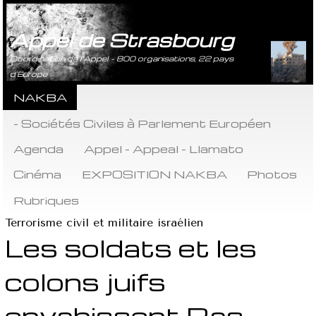
Appel de Strasbourg
Coordination de l’Appel - 800 organisations, 22 pays
d’Europe
NAKBA
- Sociétés Civiles à Parlement Européen
Agenda
Appel - Appeal - Llamato
Cinéma
EXPOSITION NAKBA
Photos
Rubriques
Terrorisme civil et militaire israélien
Les soldats et les
colons juifs
envahissent Ras