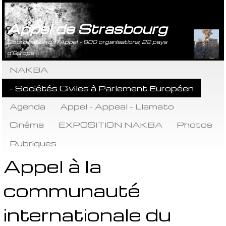
Appel de Strasbourg
Coordination de l’Appel - 800 organisations, 22 pays
d’Europe
NAKBA
- Sociétés Civiles à Parlement Européen
Agenda
Appel - Appeal - Llamato
Cinéma
EXPOSITION NAKBA
Photos
Rubriques
Appel à la
communauté
internationale du