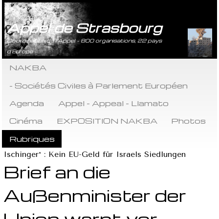
Appel de Strasbourg
Coordination de l’Appel - 800 organisations, 22 pays
d’Europe
NAKBA
- Sociétés Civiles à Parlement Européen
Agenda
Appel - Appeal - Llamato
Cinéma
EXPOSITION NAKBA
Photos
Rubriques
Ischinger* : Kein EU-Geld für Israels Siedlungen
Brief an die
Außenminister der
Union warnt vor