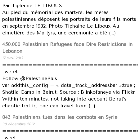
Par Tiphaine LE LIBOUX
Au pied du mémorial des martyrs, les mères
palestiniennes déposent les portraits de leurs fils morts
en septembre 1982. Photo Tiphaine Le Liboux Au
cimetière des Martyrs, une cérémonie a été (...)
450,000 Palestinian Refugees face Dire Restrictions in
Lebanon
17 avril 2013
===============================
Twe et
Follow @PalestinePlus
var addthis_config = « data_track_addressbar »:true ;
Shatila Camp in Beirut. Source : Blinkofaneye via Flickr
Within ten minutes, not taking into account Beirut’s
chaotic traffic, one can travel from (...)
843 Palestiniens tués dans les combats en Syrie
30 décembre 2012
===============================
Tweet