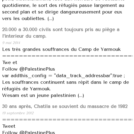
quotidienne, le sort des réfugiés passe largement au
second plan et se dirige dangeureusement pour eux
vers les oubliettes. (...)
20.000 à 30.000 civils sont toujours pris au piège à
l’intérieur du camp.
9 mai 2014
Les très grandes souffrances du Camp de Yarmouk
===============================
Twe et
Follow @PalestinePlus
var addthis_config = "data_track_addressbar":true ;
Les souffrances continuent sans répit dans le camp de
réfugiés de Yarmouk.
Wesam est un jeune palestinien (...)
30 ans après, Chatila se souvient du massacre de 1982
19 septembre 2012
===============================
Tweet
Follow @PalestinePlus