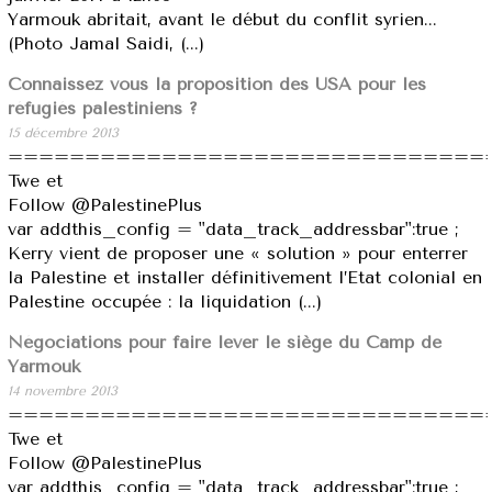
Yarmouk abritait, avant le début du conflit syrien...
(Photo Jamal Saidi, (...)
Connaissez vous la proposition des USA pour les
réfugiés palestiniens ?
15 décembre 2013
===============================
Twe et
Follow @PalestinePlus
var addthis_config = "data_track_addressbar":true ;
Kerry vient de proposer une « solution » pour enterrer
la Palestine et installer définitivement l’Etat colonial en
Palestine occupée : la liquidation (...)
Négociations pour faire lever le siège du Camp de
Yarmouk
14 novembre 2013
===============================
Twe et
Follow @PalestinePlus
var addthis_config = "data_track_addressbar":true ;