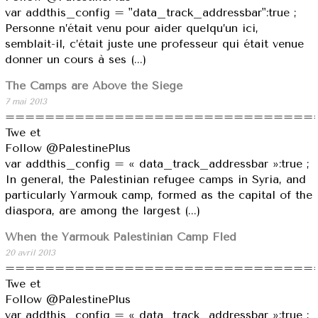
var addthis_config = "data_track_addressbar":true ;
Personne n’était venu pour aider quelqu’un ici,
semblait-il, c’était juste une professeur qui était venue
donner un cours à ses (...)
The Camps are Above the Siege
7 mai 2013
===============================
Twe et
Follow @PalestinePlus
var addthis_config = « data_track_addressbar »:true ;
In general, the Palestinian refugee camps in Syria, and
particularly Yarmouk camp, formed as the capital of the
diaspora, are among the largest (...)
When the Yarmouk Palestinian Camp Fled
20 avril 2013
===============================
Twe et
Follow @PalestinePlus
var addthis_config = « data_track_addressbar »:true ;