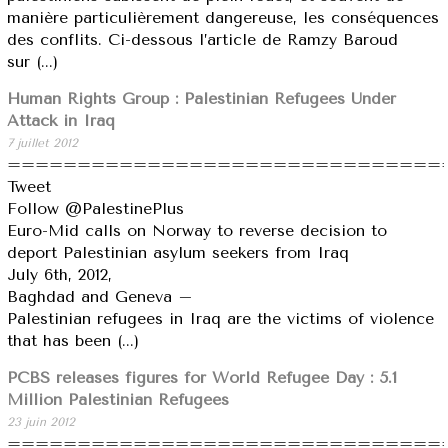
manière particulièrement dangereuse, les conséquences
des conflits. Ci-dessous l’article de Ramzy Baroud
sur (...)
Human Rights Group : Palestinian Refugees Under
Attack in Iraq
7 juillet 2012
===============================
Tweet
Follow @PalestinePlus
Euro-Mid calls on Norway to reverse decision to
deport Palestinian asylum seekers from Iraq
July 6th, 2012,
Baghdad and Geneva –
Palestinian refugees in Iraq are the victims of violence
that has been (...)
PCBS releases figures for World Refugee Day : 5.1
Million Palestinian Refugees
23 juin 2012
===============================