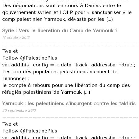
Des négociations sont en cours à Damas entre le
gouvernement syrien et l’OLP pour « sanctuariser » le
camp palestinien Yarmouk, dévasté par les (...)
Syrie : Vers la libération du Camp de Yarmouk ?
17 octobre 2013
===============================
Twe et
Follow @PalestinePlus
var addthis_config = « data_track_addressbar »:true ;
Les comités populaires palestiniens viennent de
l’annoncer :
le compte à rebours pour une libération du camp des
réfugiés palestiniens de Yarmouk (...)
Yarmouk : les palestiniens s’insurgent contre les takfiris
30 septembre 2013
===============================
Twe et
Follow @PalestinePlus
var addthis_config = « data_track_addressbar »:true ;