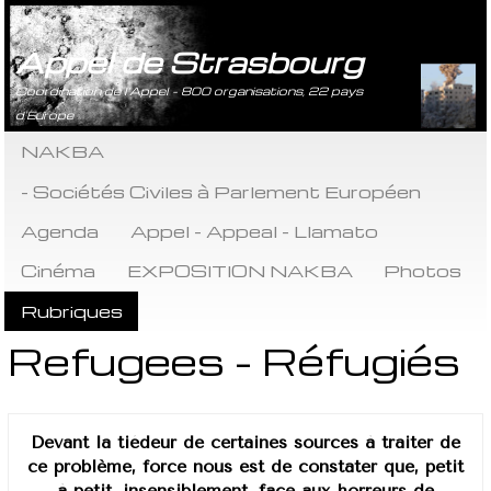
Appel de Strasbourg
Coordination de l’Appel - 800 organisations, 22 pays
d’Europe
NAKBA
- Sociétés Civiles à Parlement Européen
Agenda
Appel - Appeal - Llamato
Cinéma
EXPOSITION NAKBA
Photos
Rubriques
Refugees - Réfugiés
Devant la tiédeur de certaines sources à traiter de
ce problème, force nous est de constater que, petit
à petit, insensiblement, face aux horreurs de