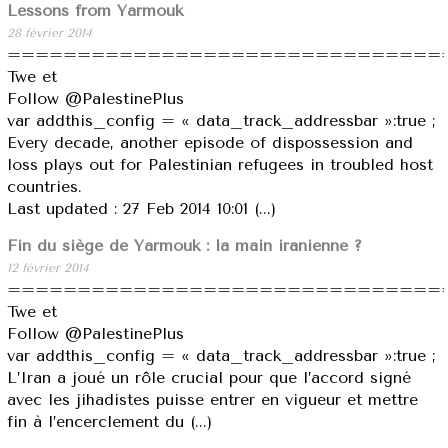
Lessons from Yarmouk
28 février 2014
===============================
Twe et
Follow @PalestinePlus
var addthis_config = « data_track_addressbar »:true ;
Every decade, another episode of dispossession and
loss plays out for Palestinian refugees in troubled host
countries.
Last updated : 27 Feb 2014 10:01 (...)
Fin du siège de Yarmouk : la main iranienne ?
12 février 2014
===============================
Twe et
Follow @PalestinePlus
var addthis_config = « data_track_addressbar »:true ;
L’Iran a joué un rôle crucial pour que l’accord signé
avec les jihadistes puisse entrer en vigueur et mettre
fin à l’encerclement du (...)