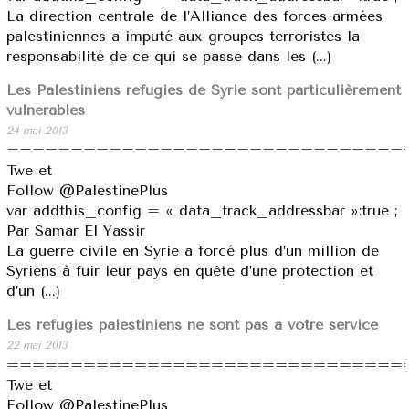
La direction centrale de l’Alliance des forces armées
palestiniennes a imputé aux groupes terroristes la
responsabilité de ce qui se passe dans les (...)
Les Palestiniens réfugiés de Syrie sont particulièrement
vulnérables
24 mai 2013
===============================
Twe et
Follow @PalestinePlus
var addthis_config = « data_track_addressbar »:true ;
Par Samar El Yassir
La guerre civile en Syrie a forcé plus d’un million de
Syriens à fuir leur pays en quête d’une protection et
d’un (...)
Les réfugiés palestiniens ne sont pas à votre service
22 mai 2013
===============================
Twe et
Follow @PalestinePlus