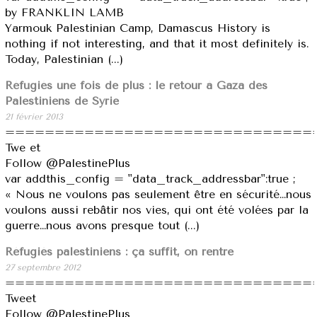
by FRANKLIN LAMB
Yarmouk Palestinian Camp, Damascus History is
nothing if not interesting, and that it most definitely is.
Today, Palestinian (...)
Réfugiés une fois de plus : le retour à Gaza des
Palestiniens de Syrie
21 février 2013
===============================
Twe et
Follow @PalestinePlus
var addthis_config = "data_track_addressbar":true ;
« Nous ne voulons pas seulement être en sécurité…nous
voulons aussi rebâtir nos vies, qui ont été volées par la
guerre…nous avons presque tout (...)
Réfugiés palestiniens : ça suffit, on rentre
27 septembre 2012
===============================
Tweet
Follow @PalestinePlus