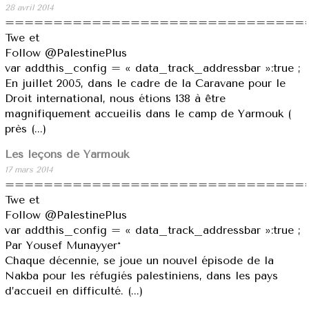
28 avril 2014
===============================
Twe et
Follow @PalestinePlus
var addthis_config = « data_track_addressbar »:true ;
En juillet 2005, dans le cadre de la Caravane pour le
Droit international, nous étions 138 à être
magnifiquement accueilis dans le camp de Yarmouk (
près (...)
Les leçons de Yarmouk
17 mars 2014
===============================
Twe et
Follow @PalestinePlus
var addthis_config = « data_track_addressbar »:true ;
Par Yousef Munayyer*
Chaque décennie, se joue un nouvel épisode de la
Nakba pour les réfugiés palestiniens, dans les pays
d’accueil en difficulté. (...)