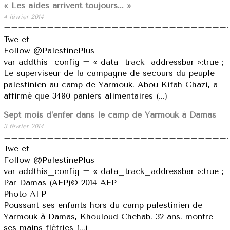
« Les aides arrivent toujours... »
4 février 2014
===============================
Twe et
Follow @PalestinePlus
var addthis_config = « data_track_addressbar »:true ;
Le superviseur de la campagne de secours du peuple
palestinien au camp de Yarmouk, Abou Kifah Ghazi, a
affirmé que 3480 paniers alimentaires (...)
Sept mois d’enfer dans le camp de Yarmouk à Damas
3 février 2014
===============================
Twe et
Follow @PalestinePlus
var addthis_config = « data_track_addressbar »:true ;
Par Damas (AFP)© 2014 AFP
Photo AFP
Poussant ses enfants hors du camp palestinien de
Yarmouk à Damas, Khouloud Chehab, 32 ans, montre
ses mains flétries (...)