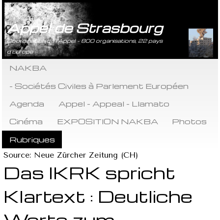
Appel de Strasbourg
Coordination de l’Appel - 800 organisations, 22 pays
d’Europe
NAKBA
- Sociétés Civiles à Parlement Européen
Agenda
Appel - Appeal - Llamato
Cinéma
EXPOSITION NAKBA
Photos
Rubriques
Source: Neue Zürcher Zeitung (CH)
Das IKRK spricht
Klartext : Deutliche
Worte zum