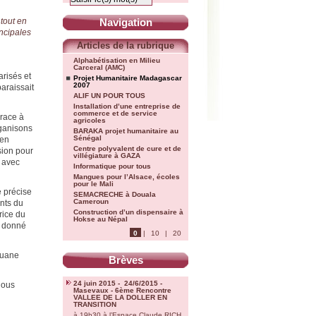
 tout en
Navigation
ncipales
Articles de la rubrique
Alphabétisation en Milieu
Carceral (AMC)
arisés et
Projet Humanitaire Madagascar
2007
araissait
ALIF UN POUR TOUS
Installation d’une entreprise de
commerce et de service
grace à
agricoles
rganisons
BARAKA projet humanitaire au
Sénégal
 en
Centre polyvalent de cure et de
sion pour
villégiature à GAZA
n avec
Informatique pour tous
Mangues pour l’Alsace, écoles
pour le Mali
e précise
SEMACRECHE à Douala
Cameroun
nts du
Construction d’un dispensaire à
rice du
Hokse au Népal
si donné
0
|
10
|
20
ouane
Brèves
24 juin 2015 - 24/6/2015 -
nous
Masevaux - 6ème Rencontre
VALLEE DE LA DOLLER EN
TRANSITION
à 19h30 à l’Espace Claude RICH