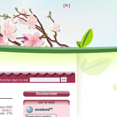
[
fr
]
hercher dans le site
Rechercher
sur le web
tobre 2007
r
Sonia C.
rité : 27%