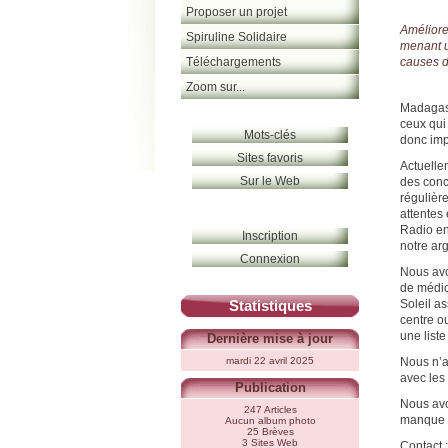
Proposer un projet
Améliore
Spiruline Solidaire
menant u
Téléchargements
causes d
Zoom sur...
Madagasc
ceux qui
Mots-clés
donc imp
Sites favoris
Actuelle
Sur le Web
des conc
régulièr
attentes
Radio en
Inscription
notre ar
Connexion
Nous avo
de médic
Statistiques
Soleil a
centre ou
une list
Dernière mise à jour
mardi 22 avril 2025
Nous n’a
avec les
Publication
Nous avo
247 Articles
manque a
Aucun album photo
25 Brèves
3 Sites Web
Contact :