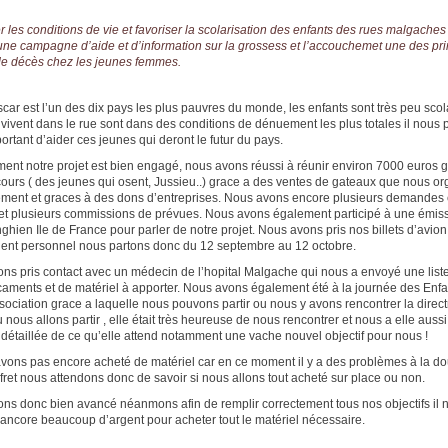
r les conditions de vie et favoriser la scolarisation des enfants des rues malgaches
ne campagne d’aide et d’information sur la grossess et l’accouchemet une des pri
e décès chez les jeunes femmes.
ar est l’un des dix pays les plus pauvres du monde, les enfants sont très peu scol
 vivent dans le rue sont dans des conditions de dénuement les plus totales il nous p
ortant d’aider ces jeunes qui deront le futur du pays.
ment notre projet est bien engagé, nous avons réussi à réunir environ 7000 euros 
ours ( des jeunes qui osent, Jussieu..) grace a des ventes de gateaux que nous o
ement et graces à des dons d’entreprises. Nous avons encore plusieurs demandes
 et plusieurs commissions de prévues. Nous avons également participé à une émis
ghien Ile de France pour parler de notre projet. Nous avons pris nos billets d’avio
gent personnel nous partons donc du 12 septembre au 12 octobre.
ns pris contact avec un médecin de l’hopital Malgache qui nous a envoyé une list
aments et de matériel à apporter. Nous avons également été à la journée des Enfa
ssociation grace a laquelle nous pouvons partir ou nous y avons rencontrer la direct
 nous allons partir , elle était très heureuse de nous rencontrer et nous a elle aus
e détaillée de ce qu’elle attend notamment une vache nouvel objectif pour nous !
vons pas encore acheté de matériel car en ce moment il y a des problèmes à la d
 fret nous attendons donc de savoir si nous allons tout acheté sur place ou non.
ns donc bien avancé néanmons afin de remplir correctement tous nos objectifs il 
ncore beaucoup d’argent pour acheter tout le matériel nécessaire.