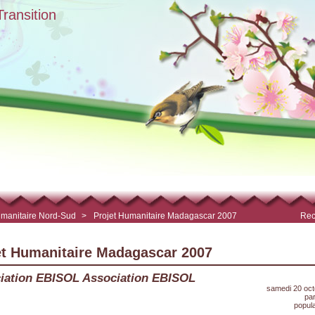
ransition
manitaire Nord-Sud
>
Projet Humanitaire Madagascar 2007
Rec
et Humanitaire Madagascar 2007
iation EBISOL Association EBISOL
samedi 20 oc
pa
popula