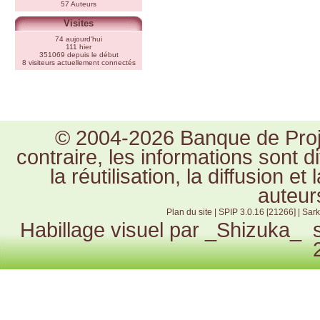
57 Auteurs
Visites
74 aujourd'hui
111 hier
351069 depuis le début
8 visiteurs actuellement connectés
© 2004-2026 Banque de Proje
contraire, les informations sont 
la réutilisation, la diffusion e
auteur
Plan du site
|
SPIP 3.0.16 [21266]
|
Sark
Habillage visuel par
_Shizuka_
s