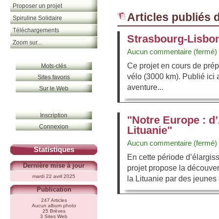
Proposer un projet
Articles publiés 
Spiruline Solidaire
Téléchargements
Strasbourg-Lisbo
Zoom sur...
Aucun commentaire (fermé)
Ce projet en cours de prép
Mots-clés
vélo (3000 km). Publié ici 
Sites favoris
aventure...
Sur le Web
Inscription
"Notre Europe : d
Connexion
Lituanie"
Aucun commentaire (fermé)
Statistiques
En cette période d’élarg
Dernière mise à jour
projet propose la découver
mardi 22 avril 2025
la Lituanie par des jeunes
Publication
247 Articles
Aucun album photo
25 Brèves
3 Sites Web