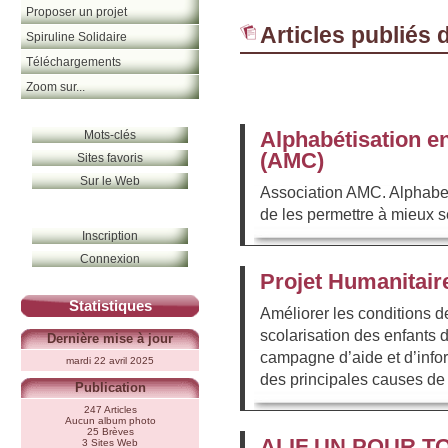
Proposer un projet
Articles publiés 
Spiruline Solidaire
Téléchargements
Zoom sur...
Alphabétisation en
Mots-clés
(AMC)
Sites favoris
Sur le Web
Association AMC. Alphabeti
de les permettre à mieux s
Inscription
Connexion
Projet Humanitai
Statistiques
Améliorer les conditions de
scolarisation des enfants
Dernière mise à jour
campagne d’aide et d’info
mardi 22 avril 2025
des principales causes de
Publication
247 Articles
Aucun album photo
25 Brèves
ALIF UN POUR T
3 Sites Web