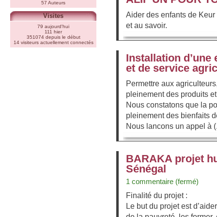
57 Auteurs
Aider des enfants de Keur
Visites
et au savoir.
79 aujourd'hui
111 hier
351074 depuis le début
14 visiteurs actuellement connectés
Installation d’un
et de service agri
Permettre aux agriculteurs,
pleinement des produits et
Nous constatons que la pop
pleinement des bienfaits de
Nous lancons un appel à (.
BARAKA projet hu
Sénégal
1 commentaire (fermé)
Finalité du projet :
Le but du projet est d’aide
de la pauvreté, les former,