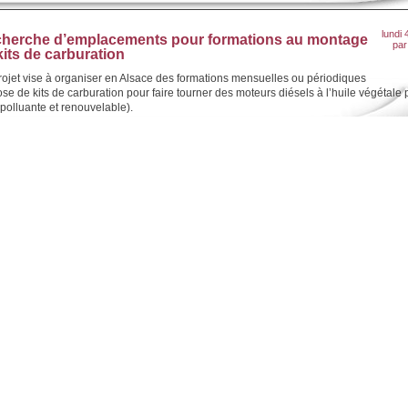
lundi 
herche d’emplacements pour formations au montage
pa
kits de carburation
ojet vise à organiser en Alsace des formations mensuelles ou périodiques
se de kits de carburation pour faire tourner des moteurs diésels à l’huile végétale 
polluante et renouvelable).
mardi 2
INZAINE DU COMMERCE EQUITABLE EN ALSACE
par
W
 commentaire (fermé)
occasion de la 6° Quinzaine du Commerce Equitable, COLECOSOL a mis
ied un programme ambitieux d’animations, un programme très diversifié et couvran
emble du territoire régional.
OSOL vous invite à participer ou à assister à ces manifestations et, bien sûr, plu
culièrement à celles qui se dérouleront près de chez vous ; ainsi qu’à diffuser très 
ormation dans votre propre réseau associatif, sur votre lieu de travail, dans votre en
jeudi 13
INZAINE DU COMMERCE EQUITABLE EN ALSACE
par
W
 commentaire (fermé)
occasion de la 6° Quinzaine du Commerce Equitable, COLECOSOL a mis
ied un programme ambitieux d’animations, un programme très diversifié et couvran
emble du territoire régional.