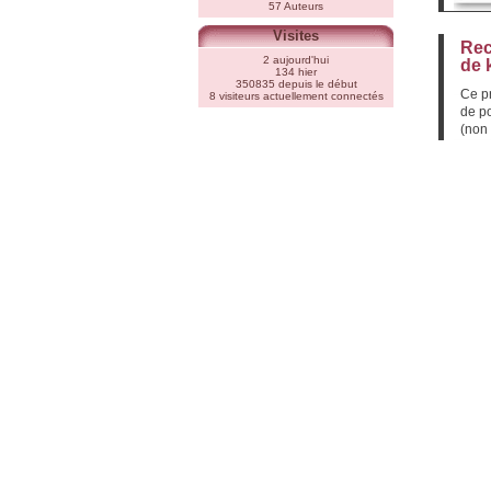
57 Auteurs
Visites
Rec
2 aujourd'hui
de 
134 hier
350835 depuis le début
Ce pr
8 visiteurs actuellement connectés
de po
(non 
QU
Aucun
A l’
sur p
l’ens
COLEC
parti
l’inf
QU
Aucun
A l’
sur p
l’ens