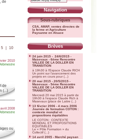
, de
Navigation
Sous-rubriques
CSA, AMAP, ventes directes de
la ferme et Agriculture
Paysanne en Alsace
Brèves
5
|
10
24 juin 2015 - 24/6/2015 -
Masevaux - 6ème Rencontre
nvier 2010
VALLEE DE LA DOLLER EN
ebmestre
TRANSITION
à 19h30 à l’Espace Claude RICH
Un point sur l’avancement des
projets en cours pour (...)
20 mai 2015 - 20/5/2015 -
Masevaux - 5ème Rencontre
et de
VALLEE DE LA DOLLER EN
 (...)
TRANSITION
Mercredi 20 mai 2015 à partir de
19h30 à l’espace Claude Rich à
Masevaux (place de Lattre (...)
13 février 2006 - 4 mars 2006
avril 2008
Journée de formation COTON :
ebmestre
contexte mondial et
propositions équitables
LE COTON : CONTEXTE
MONDIAL ET PROPOSITIONS
EQUITABLES
mages ou
Le « Pôle Formation » du
Collectif (...)
14 avril 2005 - Marché paysan