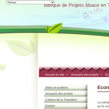
Banque de Projets Alsace en T
Accueil du site
>
Annuaire des projets
>
Ec
Econ
Aides et soutiens
Annuaire des projets
Cahiers de la Transition
La rubri
Eutopic
qu’ils s