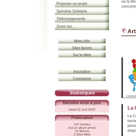
où la li
Proposer un projet
concurre
Spiruline Solidaire
Téléchargements
Zoom sur...
Art
Mots-clés
Sites favoris
Sur le Web
Inscription
Connexion
Statistiques
Dernière mise à jour
La 
mardi 22 avril 2025
La Co
Publication
lance
247 Articles
pers
Aucun album photo
dispo
25 Brèves
3 Sites Web