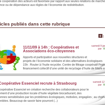
bre coopération des acteurs est favorisée par rapport aux seules relations de marché
nce ou de dépendance aux règles de l’économie de redistribution.
icles publiés dans cette rubrique
0
|
samedi 9 ja
11/11/09 à 14h : Coopératives et
par
W
Associations éco-citoyennes
Apports et participation aux nouvelles structures et
projets de l’économie solidaire et des alternatives écologiques
15h : Rouler à l’huile recyclée. Centre de filtrage coopératif Proj
financement collectif d’une unité de recyclage d’huile de friture en
samedi 12 
Coopérative Essenciel recrute à Strasbourg
par
W
opérative Essenciel en création recherche des collaborateurs pour le
ment d’une production locale d’huile végétale biocarburant, des
onnes sensibilisées par les problèmes écologiques, motivées, engagées ; au cho
nibles. Beaucoup de savoir faire pourront (...)