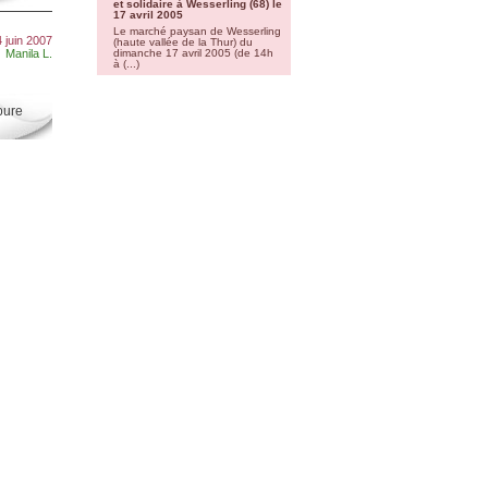
et solidaire à Wesserling (68) le
17 avril 2005
Le marché paysan de Wesserling
4 juin 2007
(haute vallée de la Thur) du
r
Manila L.
dimanche 17 avril 2005 (de 14h
à (...)
pure
3 mai 2006
ebmestre
t
s
largement
tourage.
 avril 2006
ebmestre
t