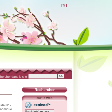
[
fr
]
hercher dans le site
Rechercher
sur le web
idaire" -
conomique