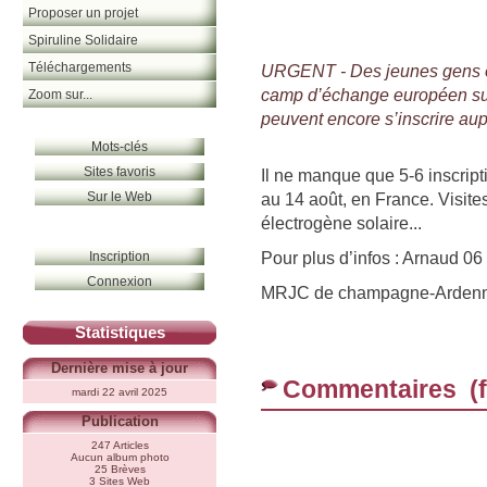
Proposer un projet
Spiruline Solidaire
Téléchargements
URGENT - Des jeunes gens et 
camp d’échange européen sur
Zoom sur...
peuvent encore s’inscrire 
Mots-clés
Sites favoris
Il ne manque que 5-6 inscript
Sur le Web
au 14 août, en France. Visite
électrogène solaire...
Pour plus d’infos : Arnaud 0
Inscription
Connexion
MRJC de champagne-Arden
Statistiques
Dernière mise à jour
Commentaires (
mardi 22 avril 2025
Publication
247 Articles
Aucun album photo
25 Brèves
3 Sites Web