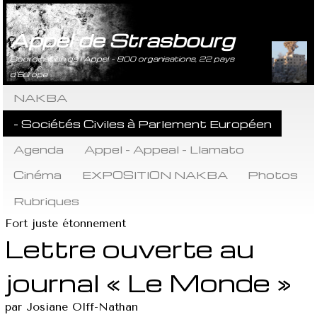
Appel de Strasbourg
Coordination de l’Appel - 800 organisations, 22 pays
d’Europe
NAKBA
- Sociétés Civiles à Parlement Européen
Agenda
Appel - Appeal - Llamato
Cinéma
EXPOSITION NAKBA
Photos
Rubriques
Fort juste étonnement
Lettre ouverte au
journal « Le Monde »
par Josiane Olff-Nathan