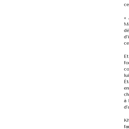
ce
« 
Ma
dé
d’
ce
Et
fo
co
lu
Ét
en
ch
à 
d’
Kh
fa