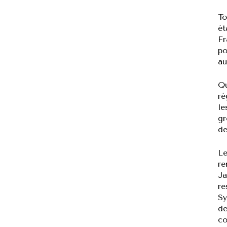
To
ét
Fr
po
au
Qu
ré
le
gr
de
Le
re
Ja
re
Sy
de
co