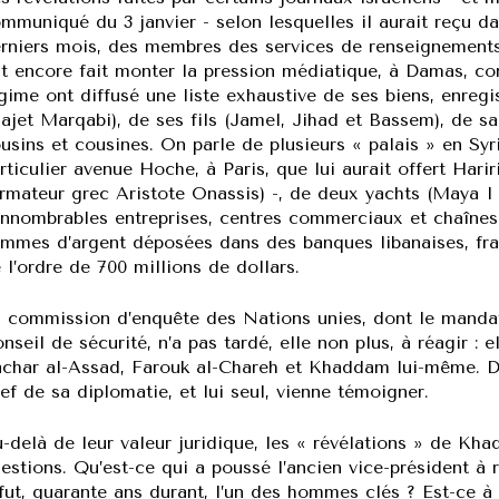
mmuniqué du 3 janvier - selon lesquelles il aurait reçu d
rniers mois, des membres des services de renseignements 
t encore fait monter la pression médiatique, à Damas, cont
gime ont diffusé une liste exhaustive de ses biens, enreg
ajet Marqabi), de ses fils (Jamel, Jihad et Bassem), de sa 
usins et cousines. On parle de plusieurs « palais » en Syr
rticulier avenue Hoche, à Paris, que lui aurait offert Hariri
armateur grec Aristote Onassis) -, de deux yachts (Maya I 
innombrables entreprises, centres commerciaux et chaînes 
mmes d’argent déposées dans des banques libanaises, franç
 l’ordre de 700 millions de dollars.
 commission d’enquête des Nations unies, dont le mandat 
nseil de sécurité, n’a pas tardé, elle non plus, à réagir :
char al-Assad, Farouk al-Chareh et Khaddam lui-même. Do
ef de sa diplomatie, et lui seul, vienne témoigner.
-delà de leur valeur juridique, les « révélations » de K
estions. Qu’est-ce qui a poussé l’ancien vice-président 
 fut, quarante ans durant, l’un des hommes clés ? Est-ce à