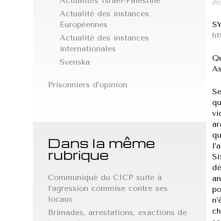
Actualités Israël-Palestine
dim
Actualité des instances
Européennes
SY
ht
Actualité des instances
internationales
Qu
Svenska
As
Prisonniers d’opinion
Se
qu
vi
ar
qu
Dans la même
l’
rubrique
Si
dé
Communiqué du CICP suite à
an
l’agression commise contre ses
po
locaux
n’
ch
Brimades, arrestations, exactions de