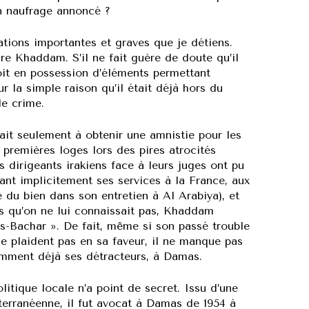
on naufrage annoncé ?
tions importantes et graves que je détiens.
lare Khaddam. S’il ne fait guère de doute qu’il
soit en possession d’éléments permettant
r la simple raison qu’il était déjà hors du
e crime.
ait seulement à obtenir une amnistie pour les
x premières loges lors des pires atrocités
dirigeants irakiens face à leurs juges ont pu
sant implicitement ses services à la France, aux
ue du bien dans son entretien à Al Arabiya), et
es qu’on ne lui connaissait pas, Khaddam
s-Bachar ». De fait, même si son passé trouble
e plaident pas en sa faveur, il ne manque pas
omment déjà ses détracteurs, à Damas.
itique locale n’a point de secret. Issu d’une
iterranéenne, il fut avocat à Damas de 1954 à