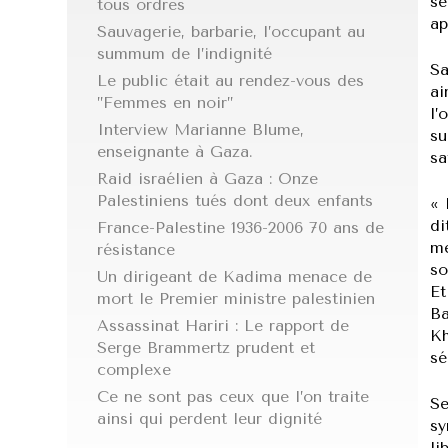
se
tous ordres
ap
Sauvagerie, barbarie, l’occupant au
summum de l’indignité
Sa
Le public était au rendez-vous des
ai
’’Femmes en noir’’
l’
Interview Marianne Blume,
su
enseignante à Gaza.
sa
Raid israélien à Gaza : Onze
Palestiniens tués dont deux enfants
« 
di
France-Palestine 1936-2006 70 ans de
me
résistance
so
Un dirigeant de Kadima menace de
Et
mort le Premier ministre palestinien
Ba
Assassinat Hariri : Le rapport de
Kh
Serge Brammertz prudent et
sé
complexe
Ce ne sont pas ceux que l’on traite
Se
ainsi qui perdent leur dignité
sy
li