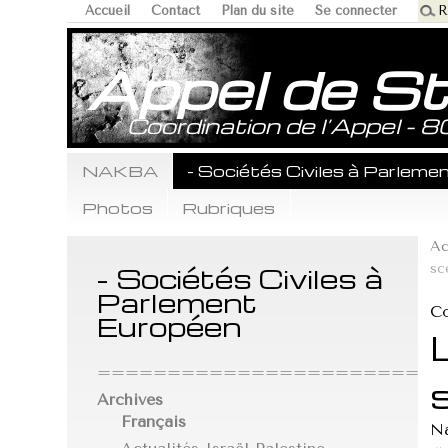
Accueil
Contact
Plan du site
Se connecter
Appel de S
Coordination de l’Appel - 
NAKBA
- Sociétés Civiles à Parlem
Photos
Rubriques
Ac
sc
- Sociétés Civiles à
Parlement
Co
Européen
==========================
Archives
Français
Na