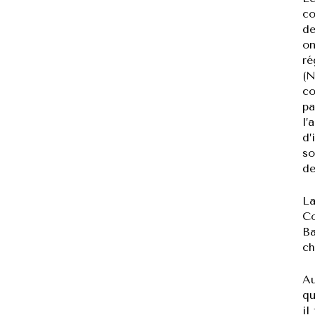
co
de
on
ré
(N
co
pa
l’
d’
so
de
La
Co
Ba
ch
Au
qu
il