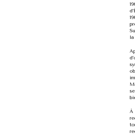
19
d’
19
pr
Su
la
Ap
d’
sy
ob
im
Ma
se
bi
À 
re
to
re