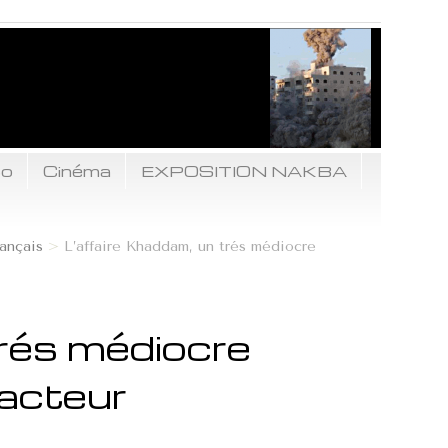
to
Cinéma
EXPOSITION NAKBA
ançais
>
L’affaire Khaddam, un trés médiocre
trés médiocre
 acteur