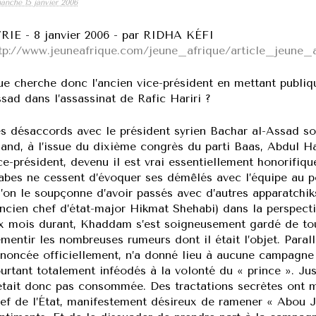
anche 15 janvier 2006
RIE - 8 janvier 2006 - par RIDHA KÉFI
tp://www.jeuneafrique.com/jeune_afrique/article_jeune
e cherche donc l’ancien vice-président en mettant publiq
sad dans l’assassinat de Rafic Hariri ?
s désaccords avec le président syrien Bachar al-Assad so
and, à l’issue du dixième congrès du parti Baas, Abdul
ce-président, devenu il est vrai essentiellement honorifique
abes ne cessent d’évoquer ses démêlés avec l’équipe au p
’on le soupçonne d’avoir passés avec d’autres apparatch
ancien chef d’état-major Hikmat Shehabi) dans la perspe
x mois durant, Khaddam s’est soigneusement gardé de tout
mentir les nombreuses rumeurs dont il était l’objet. Para
noncée officiellement, n’a donné lieu à aucune campagne
urtant totalement inféodés à la volonté du « prince ». Ju
était donc pas consommée. Des tractations secrètes ont 
ef de l’État, manifestement désireux de ramener « Abou J