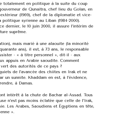
age totalement en politique à la suite du coup
gouverneur de Qunaitra, chef lieu du Golan, en
térieur (1969), chef de la diplomatie et vice-
a politique syrienne au Liban (1984-2000).
dernier, le 10 juin 2000, il assure l’intérim de
ature suprême.
tion), mais marié à une alaouite (la minorité
arante ans), il est, à 73 ans, le responsable
sister - « à titre personnel », dit-il - aux
eux appuis en Arabie saoudite. Comment
u vert des autorités de ce pays ?
uiets de l’avancée des chiites en Irak et ne
ar un sunnite. Khaddam en est, à l’évidence,
prendre, à Damas.
 ont intérêt à la chute de Bachar al-Assad. Tous
use n’est pas moins éclatée que celle de l’Irak,
e. Les Arabes, Saoudiens et Égyptiens en tête,
ienne ».