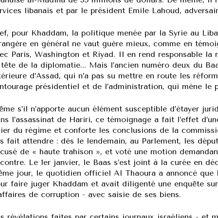
rvices libanais et par le président Emile Lahoud, adversair
ef, pour Khaddam, la politique menée par la Syrie au Liba
rangère en général ne vaut guère mieux, comme en témoig
ec Paris, Washington et Riyad. Il en rend responsable la 
 tête de la diplomatie... Mais l’ancien numéro deux du Ba
térieure d’Assad, qui n’a pas su mettre en route les réfor
entourage présidentiel et de l’administration, qui mène le pa
me s’il n’apporte aucun élément susceptible d’étayer jur
ns l’assassinat de Hariri, ce témoignage a fait l’effet d
lier du régime et conforte les conclusions de la commissi
s fait attendre : dès le lendemain, au Parlement, les dép
cusé de « haute trahison », et voté une motion demandant 
contre. Le 1er janvier, le Baas s’est joint à la curée en dé
me jour, le quotidien officiel Al Thaoura a annoncé que 
ur faire juger Khaddam et avait diligenté une enquête su
affaires de corruption - avec saisie de ses biens.
s révélations faites par certains journaux israéliens - et