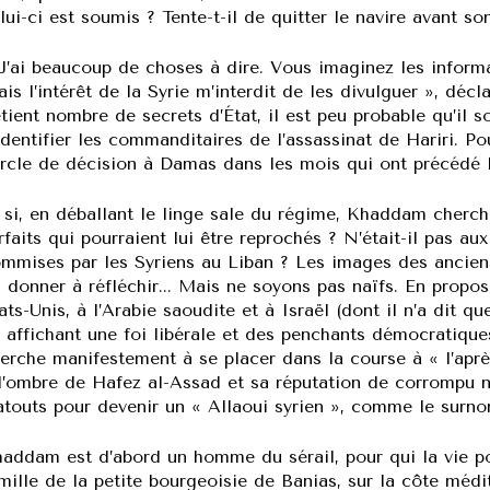
lui-ci est soumis ? Tente-t-il de quitter le navire avant s
J’ai beaucoup de choses à dire. Vous imaginez les informa
is l’intérêt de la Syrie m’interdit de les divulguer », déc
tient nombre de secrets d’État, il est peu probable qu’il 
identifier les commanditaires de l’assassinat de Hariri. Pou
rcle de décision à Damas dans les mois qui ont précédé l
 si, en déballant le linge sale du régime, Khaddam cherch
rfaits qui pourraient lui être reprochés ? N’était-il pas au
mmises par les Syriens au Liban ? Les images des anciens 
i donner à réfléchir... Mais ne soyons pas naïfs. En propo
ats-Unis, à l’Arabie saoudite et à Israël (dont il n’a dit q
 affichant une foi libérale et des penchants démocratiqu
erche manifestement à se placer dans la course à « l’aprè
l’ombre de Hafez al-Assad et sa réputation de corrompu n
atouts pour devenir un « Allaoui syrien », comme le surn
addam est d’abord un homme du sérail, pour qui la vie pol
mille de la petite bourgeoisie de Banias, sur la côte méd