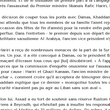
ntiments. Et de le dissuader de prendre part à la campag
rès l’assassinat du Premier ministre libanais Rafic Hariri, l
 décision de couper tous les ponts avec Damas, Khaddam l
nsi attendu que tous les membres de sa famille l’aient rejo
occasion des fêtes de fin d’année) pour la rendre enfin pu
perflue. Dans l’entretien - le premier depuis son départ d
tellitaire saoudienne Al Arabiya, l’ancien vice-président n’
Hariri a reçu de nombreuses menaces de la part de la Syri
tes. Un jour, il a été convoqué à Damas, où le président 
naçant d’écraser tous ceux qui [lui] désobéiront. » À l’ap
urces que la commission d’enquête onusienne sur l’assassi
 pour cause : Hariri et Ghazi Kanaan, l’ancien ministre de 
char », comment croire qu’il acceptera de témoigner dev
addam explique que ce dernier « monopolise toutes les dé
curité n’auraient pas pu agir au Liban sans son aval ».
lon lui, Assad a eu tort de soutenir sans réserve Rustom
riens à Beyrouth, qui n’hésitait pas à insulter les respons
banaise al-Madina de 35 millions de dollars. De même, il n