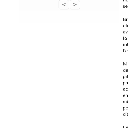
<
>
se
Br
ét
av
la
in
l’
Mê
da
pi
pa
ac
en
mê
po
d’
Le