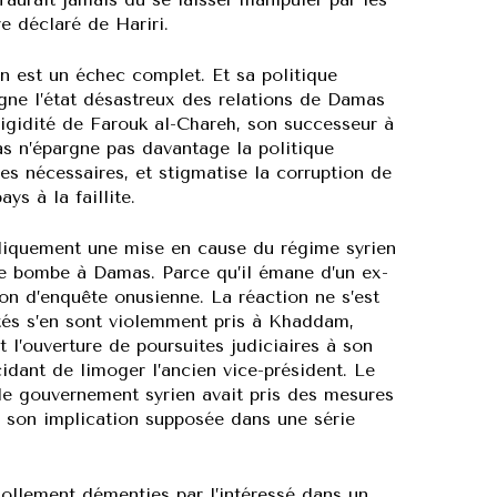
e déclaré de Hariri.
n est un échec complet. Et sa politique
ne l’état désastreux des relations de Damas
rigidité de Farouk al-Chareh, son successeur à
as n’épargne pas davantage la politique
mes nécessaires, et stigmatise la corruption de
ys à la faillite.
idiquement une mise en cause du régime syrien
’une bombe à Damas. Parce qu’il émane d’un ex-
on d’enquête onusienne. La réaction ne s’est
utés s’en sont violemment pris à Khaddam,
l’ouverture de poursuites judiciaires à son
cidant de limoger l’ancien vice-président. Le
le gouvernement syrien avait pris des mesures
r son implication supposée dans une série
 mollement démenties par l’intéressé dans un