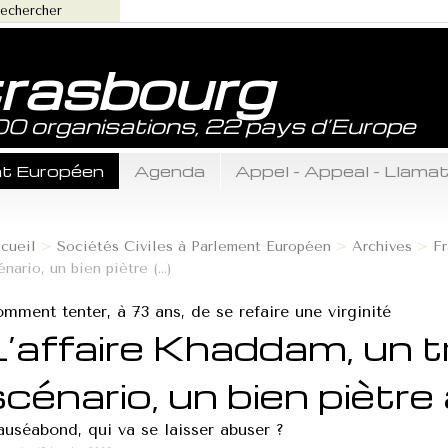
trasbourg
800 organisations, 22 pays d’Europe
ent Européen
Agenda
Appel - Appeal - Llama
cueil
>
Sociétés Civiles à Parlement Européen
>
Archives
>
Fr
énario, un bien piètre (...)
mment tenter, à 73 ans, de se refaire une virginité
L’affaire Khaddam, un 
==================...
scénario, un bien piètre
uséabond, qui va se laisser abuser ?