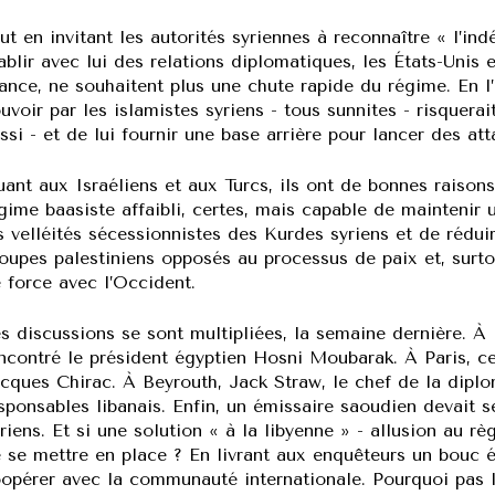
ut en invitant les autorités syriennes à reconnaître « l’i
ablir avec lui des relations diplomatiques, les États-Unis 
ance, ne souhaitent plus une chute rapide du régime. En l’
uvoir par les islamistes syriens - tous sunnites - risquerai
ssi - et de lui fournir une base arrière pour lancer des at
ant aux Israéliens et aux Turcs, ils ont de bonnes raisons
gime baasiste affaibli, certes, mais capable de maintenir 
s velléités sécessionnistes des Kurdes syriens et de rédui
oupes palestiniens opposés au processus de paix et, surto
 force avec l’Occident.
s discussions se sont multipliées, la semaine dernière. À 
ncontré le président égyptien Hosni Moubarak. À Paris, ce 
cques Chirac. À Beyrouth, Jack Straw, le chef de la diplo
sponsables libanais. Enfin, un émissaire saoudien devait 
riens. Et si une solution « à la libyenne » - allusion au rè
 se mettre en place ? En livrant aux enquêteurs un bouc é
opérer avec la communauté internationale. Pourquoi pas l