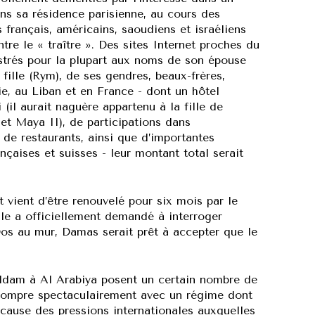
ans sa résidence parisienne, au cours des
français, américains, saoudiens et israéliens
re le « traître ». Des sites Internet proches du
istrés pour la plupart aux noms de son épouse
fille (Rym), de ses gendres, beaux-frères,
ie, au Liban et en France - dont un hôtel
 (il aurait naguère appartenu à la fille de
et Maya II), de participations dans
de restaurants, ainsi que d’importantes
aises et suisses - leur montant total serait
vient d’être renouvelé pour six mois par le
 elle a officiellement demandé à interroger
s au mur, Damas serait prêt à accepter que le
haddam à Al Arabiya posent un certain nombre de
à rompre spectaculairement avec un régime dont
 cause des pressions internationales auxquelles