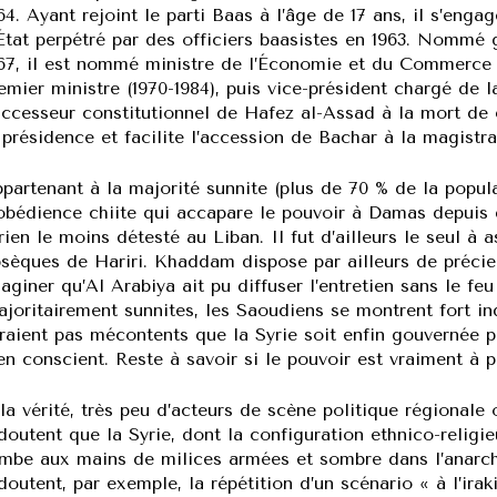
64. Ayant rejoint le parti Baas à l’âge de 17 ans, il s’eng
État perpétré par des officiers baasistes en 1963. Nommé 
67, il est nommé ministre de l’Économie et du Commerce ex
emier ministre (1970-1984), puis vice-président chargé de l
ccesseur constitutionnel de Hafez al-Assad à la mort de ce 
 présidence et facilite l’accession de Bachar à la magistr
partenant à la majorité sunnite (plus de 70 % de la popula
obédience chiite qui accapare le pouvoir à Damas depuis qu
rien le moins détesté au Liban. Il fut d’ailleurs le seul à as
sèques de Hariri. Khaddam dispose par ailleurs de préci
aginer qu’Al Arabiya ait pu diffuser l’entretien sans le fe
joritairement sunnites, les Saoudiens se montrent fort inq
raient pas mécontents que la Syrie soit enfin gouvernée p
en conscient. Reste à savoir si le pouvoir est vraiment à 
la vérité, très peu d’acteurs de scène politique régionale
doutent que la Syrie, dont la configuration ethnico-religie
mbe aux mains de milices armées et sombre dans l’anarchi
doutent, par exemple, la répétition d’un scénario « à l’irak