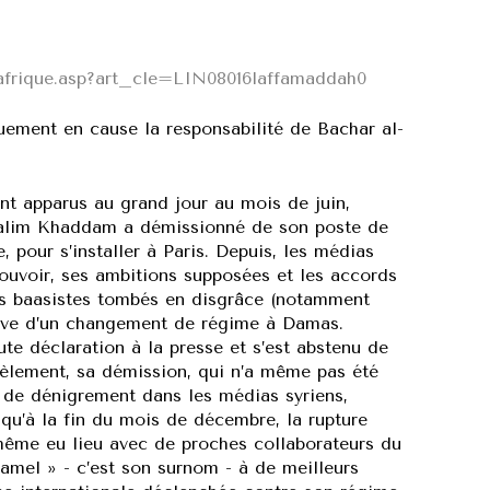
_afrique.asp?art_cle=LIN08016laffamaddah0
uement en cause la responsabilité de Bachar al-
nt apparus au grand jour au mois de juin,
 Halim Khaddam a démissionné de son poste de
, pour s’installer à Paris. Depuis, les médias
ouvoir, ses ambitions supposées et les accords
iks baasistes tombés en disgrâce (notamment
ctive d’un changement de régime à Damas.
e déclaration à la presse et s’est abstenu de
llèlement, sa démission, qui n’a même pas été
 de dénigrement dans les médias syriens,
squ’à la fin du mois de décembre, la rupture
même eu lieu avec de proches collaborateurs du
amel » - c’est son surnom - à de meilleurs