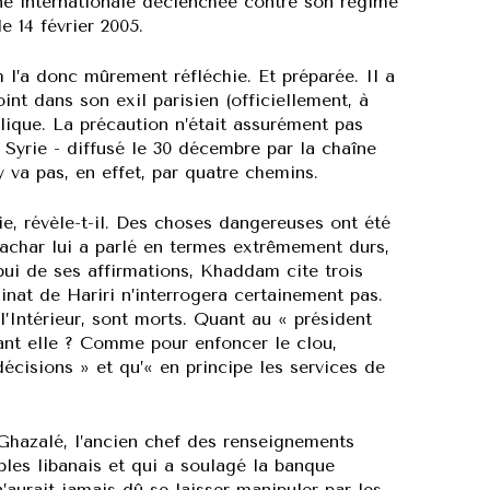
ne internationale déclenchée contre son régime
e 14 février 2005.
’a donc mûrement réfléchie. Et préparée. Il a
int dans son exil parisien (officiellement, à
blique. La précaution n’était assurément pas
e Syrie - diffusé le 30 décembre par la chaîne
y va pas, en effet, par quatre chemins.
e, révèle-t-il. Des choses dangereuses ont été
Bachar lui a parlé en termes extrêmement durs,
pui de ses affirmations, Khaddam cite trois
nat de Hariri n’interrogera certainement pas.
l’Intérieur, sont morts. Quant au « président
ant elle ? Comme pour enfoncer le clou,
cisions » et qu’« en principe les services de
 Ghazalé, l’ancien chef des renseignements
ables libanais et qui a soulagé la banque
’aurait jamais dû se laisser manipuler par les