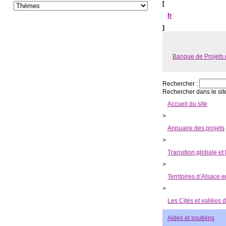
[
fr
]
Banque de Projets 
Rechercher :
Rechercher dans le sit
Accueil du site
>
Annuaire des projets
>
Transition globale et 
>
Territoires d’Alsace e
>
Les Cités et vallées 
Aides et soutiens