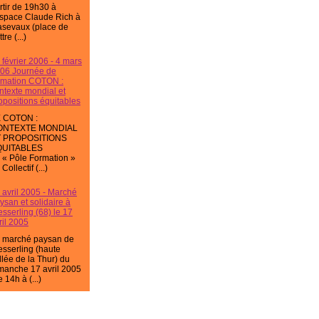
rtir de 19h30 à
espace Claude Rich à
sevaux (place de
tre (...)
 février 2006 - 4 mars
06 Journée de
rmation COTON :
ntexte mondial et
opositions équitables
 COTON :
ONTEXTE MONDIAL
T PROPOSITIONS
QUITABLES
 « Pôle Formation »
Collectif (...)
 avril 2005 - Marché
ysan et solidaire à
sserling (68) le 17
ril 2005
 marché paysan de
sserling (haute
llée de la Thur) du
manche 17 avril 2005
e 14h à (...)