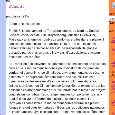
par
Webmestre
Rech
popularité : 23%
Navi
(page en construction)
En 2015, le mouvement de Transition touche, du Nord au Sud de
Arti
l’Alsace les vallées de Villé, Kaysersberg, Munster, Guebwiller,
La
Masevaux ainsi que de nombreux territoires et cités dans la plaine. Il
en
consiste en une multitudes d’actions locales. L’action locale est
partout stimulée par la conscience d’une responsabilité globale
Tr
partagée par de plus en plus d’individus, d’associations, d’acteurs
Do
économiques et d’élus.
La
La Transition éco-citoyenne se développe au croisement de plusieurs
en
crises que le mouvement se donne pour vocation de conjurer, de
Les 
corriger et d’amortir : crise climatique, environnementale, de sécurité
d’Al
alimentaire, énergétique, économique et sociale, etc. Elle est
dynamisée par les réseaux d’associations impliquées dans les
In
Pé
collectifs en faveur du Climat (comme Climat 68 par exemple), par les
20
politiques environnementales et sur le terrain par le moyen de projets
d’
concrets qui contribuent au changement des comportements et à la
qualité de la vie et fédèrent de multiples réseaux comme Les
Le
Incroyables comestibles, le mouvement permacultural, les plates-
Ga
formes énergétiques territoriales initiées par les politiques nationales
l
et impliquant les Pays et les artisans. Le mouvement utilise également
Tr