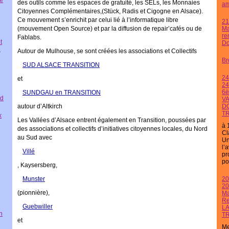
re
des outils comme les espaces de gratuité, les SELs, les Monnaies
am
Citoyennes Complémentaires,(Stück, Radis et Cigogne en Alsace).
Ce mouvement s’enrichit par celui lié à l’informatique libre
21
(mouvement Open Source) et par la diffusion de repair’cafés ou de
Ma
re
Fablabs.
t
Do
e
Autour de
Mulhouse
, se sont créées les associations et Collectifs
Br
SUD ALSACE TRANSITION
24
et
24
6è
SUNDGAU en TRANSITION
ud
VA
autour d’
Altkirch
D
T
x
Les Vallées d’Alsace entrent également en Transition, poussées par
à 
des associations et collectifs d’initiatives citoyennes locales, du Nord
Cl
au Sud avec
Un
l’
Villé
pr
pou
, Kaysersberg,
Munster
20
20
(pionnière),
Ma
Re
Guebwiller
L
n
T
et
Me