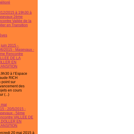
élioré
/12/2015 à 19h30 à
sevaux 2ème
ncontre Vallée de la
ller en Transition
èves
 juin 2015 -
/6/2015 - Masevaux -
me Rencontre
LLEE DE LA
OLLER EN
RANSITION
19h30 à l’Espace
aude RICH
 point sur
avancement des
ojets en cours
r (...)
 mai
15 - 20/5/2015 -
sevaux - 5ème
ncontre VALLEE DE
A DOLLER EN
RANSITION
rcredi 20 mai 2015 à