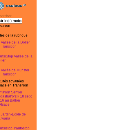
ercher :
gation
cles de la rubrique
 Vallée de la Doller
 Transition
ansiStop Vallée de la
ller
 Vallée de Munster
 Transition
Cités et vallées
sace en Transition
vitation Sentier
dastral’o’zik 18 sept
16 au Ballon
Alsace
 Jardin-Ecole de
ïwana
ansistop, l’autostop