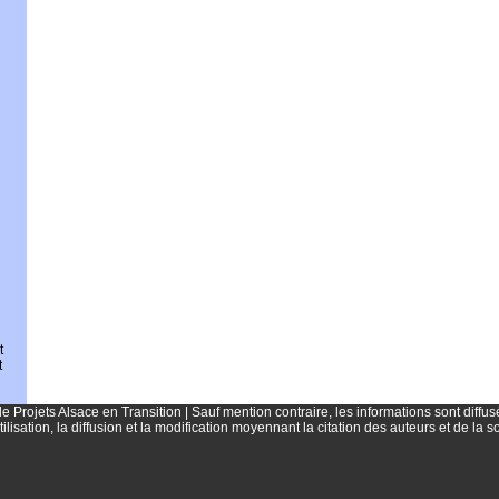
t
t
Projets Alsace en Transition | Sauf mention contraire, les informations sont diffu
tilisation, la diffusion et la modification moyennant la citation des auteurs et de la s