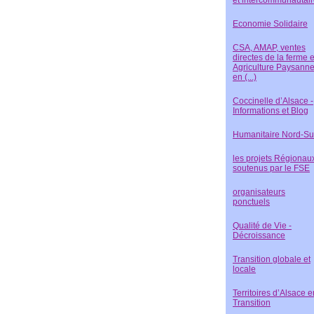
et intercommunautai
Economie Solidaire
CSA, AMAP, ventes
directes de la ferme e
Agriculture Paysann
en (...)
Coccinelle d’Alsace -
Informations et Blog
Humanitaire Nord-S
les projets Régionau
soutenus par le FSE
organisateurs
ponctuels
Qualité de Vie -
Décroissance
Transition globale et
locale
Territoires d’Alsace e
Transition