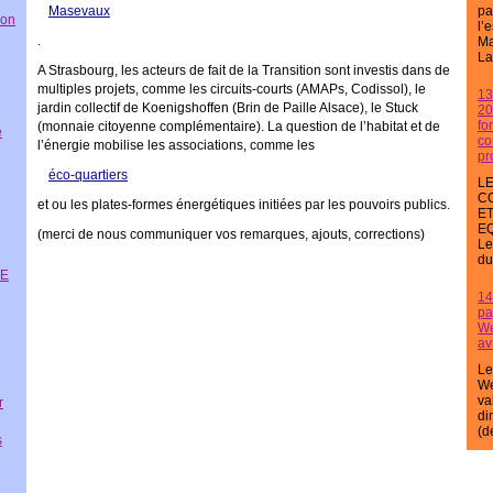
Masevaux
pa
ion
l’
.
Ma
Lat
A
Strasbourg
, les acteurs de fait de la Transition sont investis dans de
multiples projets, comme les circuits-courts (AMAPs, Codissol), le
13
jardin collectif de Koenigshoffen (Brin de Paille Alsace), le Stuck
20
fo
(monnaie citoyenne complémentaire). La question de l’habitat et de
e
co
l’énergie mobilise les associations, comme les
pr
éco-quartiers
LE
C
et ou les plates-formes énergétiques initiées par les pouvoirs publics.
E
E
(merci de nous communiquer vos remarques, ajouts, corrections)
Le
du 
NE
14
pa
We
av
Le
We
va
r
di
(d
s