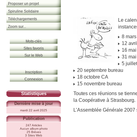
Proposer un projet
Spiruline Solidaire
Téléchargements
Le calen
instance
Zoom sur...
8 mars
Mots-clés
12 avri
Sites favoris
16 mai
Sur le Web
31 mai
5 juill
20 septembre bureau
Inscription
18 octobre CA
Connexion
15 novembre bureau
Toutes ces réunions se tienn
Statistiques
la Coopérative à Strasbourg.
Dernière mise à jour
L’Assemblée Générale 2007 s’
mardi 22 avril 2025
Publication
247 Articles
Aucun album photo
25 Brèves
3 Sites Web