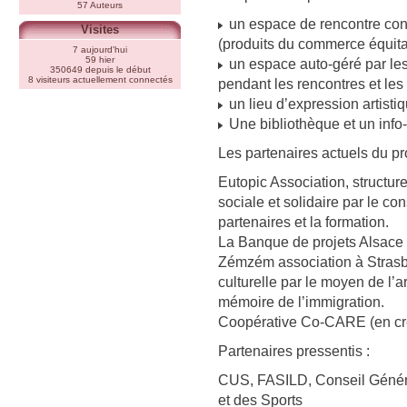
57 Auteurs
un espace de rencontre convi
Visites
(produits du commerce équita
7 aujourd'hui
59 hier
un espace auto-géré par les 
350649 depuis le début
8 visiteurs actuellement connectés
pendant les rencontres et les 
un lieu d’expression artistiqu
Une bibliothèque et un inf
Les partenaires actuels du pro
Eutopic Association, structure
sociale et solidaire par le con
partenaires et la formation.
La Banque de projets Alsace :
Zémzém association à Strasbo
culturelle par le moyen de l’ar
mémoire de l’immigration.
Coopérative Co-CARE (en créa
Partenaires pressentis :
CUS, FASILD, Conseil Généra
et des Sports