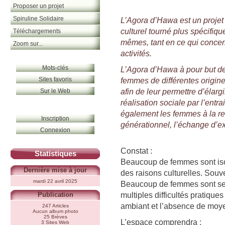
Proposer un projet
Spiruline Solidaire
L’Agora d’Hawa est un projet 
culturel tourné plus spécifiq
Téléchargements
mêmes, tant en ce qui concer
Zoom sur...
activités.
Mots-clés
L’Agora d’Hawa à pour but de 
Sites favoris
femmes de différentes origine
afin de leur permettre d’élargi
Sur le Web
réalisation sociale par l’entra
également les femmes à la retr
Inscription
générationnel, l’échange d’e
Connexion
Constat :
Statistiques
Beaucoup de femmes sont is
Dernière mise à jour
des raisons culturelles. Souve
mardi 22 avril 2025
Beaucoup de femmes sont seul
multiples difficultés pratique
Publication
ambiant et l’absence de moye
247 Articles
Aucun album photo
25 Brèves
L’espace comprendra :
3 Sites Web