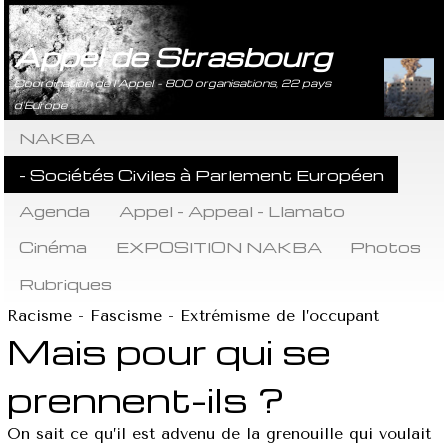
Appel de Strasbourg
Coordination de l’Appel - 800 organisations, 22 pays
d’Europe
NAKBA
- Sociétés Civiles à Parlement Européen
Agenda
Appel - Appeal - Llamato
Cinéma
EXPOSITION NAKBA
Photos
Rubriques
Racisme - Fascisme - Extrémisme de l’occupant
Mais pour qui se
prennent-ils ?
On sait ce qu’il est advenu de la grenouille qui voulait