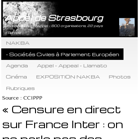
Appel de Strasbourg
Coordination de l’Appel - 800 organisations, 22 pays
d’Europe
NAKBA
- Sociétés Civiles à Parlement Européen
Agenda
Appel - Appeal - Llamato
Cinéma
EXPOSITION NAKBA
Photos
Rubriques
Source : CCIPPP
« Censure en direct
sur France Inter : on
ne parle pas des