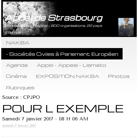
Appel de Strasbourg
Coordination de l’Appel - 800 organisations, 22 pays
d’Europe
NAKBA
- Sociétés Civiles à Parlement Européen
Agenda
Appel - Appeal - Llamato
Cinéma
EXPOSITION NAKBA
Photos
Rubriques
Source : CPJPO
POUR L EXEMPLE
Samedi 7 janvier 2017 - 08 H 06 AM
samedi 7 janvier 2017