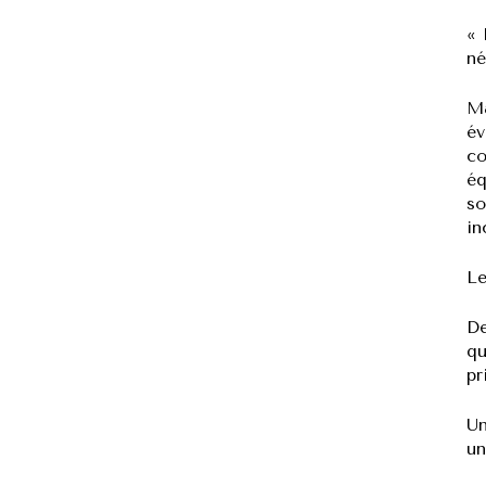
« 
né
Ma
év
co
éq
so
in
Le
De
qu
pr
Un
un