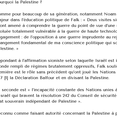
urquoi la Palestine ?
mme pour beaucoup de sa génération, notamment Noam C
jeur dans l’éducation politique de Falk : « Deux visites si
ont amené à comprendre la guerre du point de vue d’une 
oluée totalement vulnérable à la guerre de haute technol
gagement : de l’opposition à une guerre imprudente au rej
angement fondamental de ma conscience politique qui so
lestine. »
pondant à l’affirmation sioniste selon laquelle Israël est 
nde rempli de régimes brutalement oppressifs, Falk soulig
emière est le rôle sans précédent qu’ont joué les Nations
17 [1] la Déclaration Balfour et en divisant la Palestine.
 seconde est « l’incapacité constante des Nations unies à 
Israël qui bravent la résolution 242 du Conseil de sécurit
at souverain indépendant de Palestine ».
connu comme faisant autorité concernant la Palestine à par