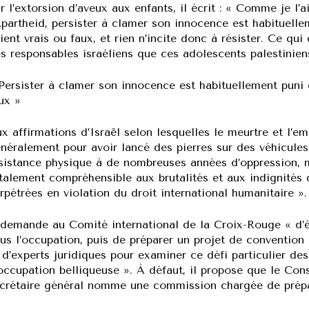
r l’extorsion d’aveux aux enfants, il écrit : « Comme je l
Apartheid, persister à clamer son innocence est habituell
ient vrais ou faux, et rien n’incite donc à résister. Ce qu
s responsables israéliens que ces adolescents palestiniens
Persister à clamer son innocence est habituellement puni 
ux »
x affirmations d’Israël selon lesquelles le meurtre et l’
néralement pour avoir lancé des pierres sur des véhicules m
sistance physique à de nombreuses années d’oppression, m
talement compréhensible aux brutalités et aux indignités de
rpétrées en violation du droit international humanitaire ».
 demande au Comité international de la Croix-Rouge « d’é
us l’occupation, puis de préparer un projet de conventio
 d’experts juridiques pour examiner ce défi particulier de
occupation belliqueuse ». À défaut, il propose que le Co
crétaire général nomme une commission chargée de prépar