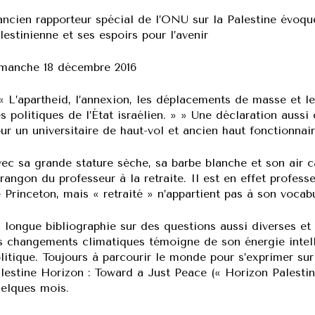
ancien rapporteur spécial de l’ONU sur la Palestine évoq
lestinienne et ses espoirs pour l’avenir
manche 18 décembre 2016
« L’apartheid, l’annexion, les déplacements de masse et l
s politiques de l’État israélien. » » Une déclaration aussi c
ur un universitaire de haut-vol et ancien haut fonctionnai
ec sa grande stature sèche, sa barbe blanche et son air c
rangon du professeur à la retraite. Il est en effet professe
 Princeton, mais « retraité » n’appartient pas à son vocab
 longue bibliographie sur des questions aussi diverses et
s changements climatiques témoigne de son énergie intel
litique. Toujours à parcourir le monde pour s’exprimer sur 
lestine Horizon : Toward a Just Peace (« Horizon Palestine
elques mois.