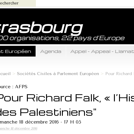
trasbourg
800 organisations, 22 pays d’Europe
ent Européen
Agenda
Appel - Appeal - Llama
cueil
>
Sociétés Civiles à Parlement Européen
>
Pour Richard 
urce : AFPS
Pour Richard Falk, « l’H
des Palestiniens"
==================...
manche 18 décembre 2016 - 17 H 05
anche 18 décembre 2016