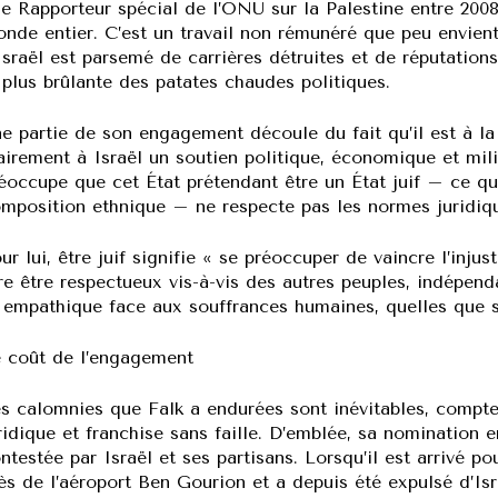
e Rapporteur spécial de l’ONU sur la Palestine entre 2008
nde entier. C’est un travail non rémunéré que peu envient
Israël est parsemé de carrières détruites et de réputations
 plus brûlante des patates chaudes politiques.
e partie de son engagement découle du fait qu’il est à la 
airement à Israël un soutien politique, économique et mili
éoccupe que cet État prétendant être un État juif – ce q
mposition ethnique – ne respecte pas les normes juridiqu
ur lui, être juif signifie « se préoccuper de vaincre l’injus
re être respectueux vis-à-vis des autres peuples, indépend
 empathique face aux souffrances humaines, quelles que so
 coût de l’engagement
s calomnies que Falk a endurées sont inévitables, compte t
ridique et franchise sans faille. D’emblée, sa nomination 
ntestée par Israël et ses partisans. Lorsqu’il est arrivé p
ès de l’aéroport Ben Gourion et a depuis été expulsé d’Isr