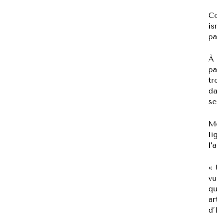
Co
is
pa
À 
pa
tr
da
se
Mê
li
l’
« 
vu
qu
ar
d’