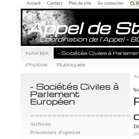
Accueil
Contact
Plan du site
Se connecter
Appel de S
Coordination de l’Appel - 
NAKBA
- Sociétés Civiles à Parlem
Photos
Rubriques
Ac
- Sociétés Civiles à
So
Parlement
Européen
==========================
Archives
Di
Prisonniers d’opinion
dim