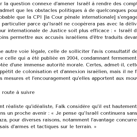
r la question connexe d’amener Israël à rendre des comp
 admet que les obstacles politiques à de quelconques pou
obable que la CPI [la Cour pénale internationale] s’engage 
 particulier parce qu’Israël ne coopérera pas avec la déli
ur internationale de Justice soit plus efficace : « Israël 
ins permettre aux accusés israéliens d’être traduits deva
e autre voie légale, celle de solliciter l’avis consultatif
e celle qui a été publiée en 2004, condamnant fermement 
tée d’une immense autorité morale. Certes, admet-il, cette
appétit de colonisation et d’annexion israélien, mais il ne
s mesures et l’encouragement qu’elles apportent aux mouv
 route à suivre
nt réaliste qu’idéaliste, Falk considère qu’il est hauteme
ns un proche avenir : « Je pense qu’Israël continuera san
za, pour diverses raisons, notamment l’avantage concurre
sais d’armes et tactiques sur le terrain. »