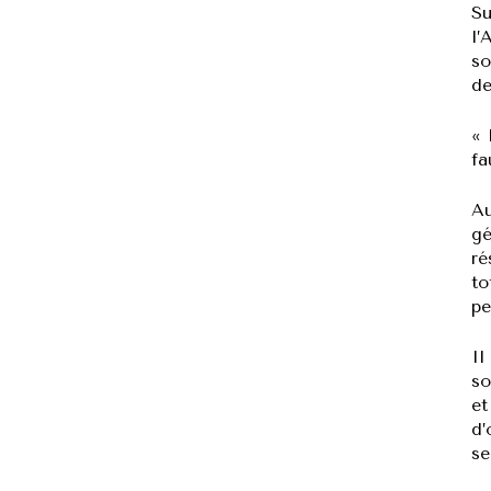
Su
l’
so
de
« 
fa
Au
gé
ré
to
pe
Il
so
et
d’
se