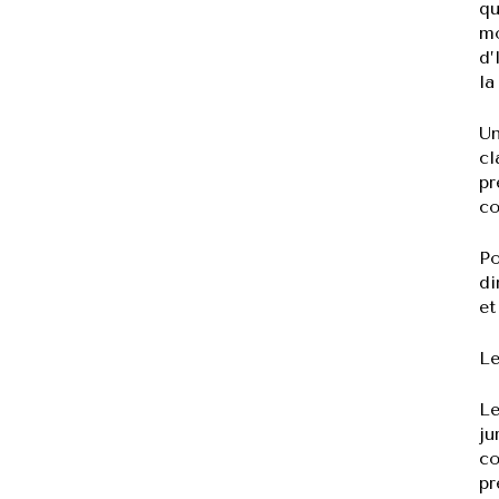
qu
mo
d’
la
Un
cl
pr
co
Po
di
et
Le
Le
ju
co
pr