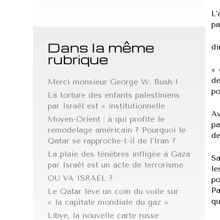
L’
pa
Dans la même
di
rubrique
« 
de
Merci monsieur George W. Bush !
po
La torture des enfants palestiniens
par Israël est « institutionnelle
Av
Moyen-Orient : à qui profite le
pa
remodelage américain ? Pourquoi le
de
Qatar se rapproche-t-il de l’Iran ?
La plaie des ténèbres infligée à Gaza
Sa
par Israël est un acte de terrorisme
le
OU VA ISRAEL ?
po
Pa
Le Qatar lève un coin du voile sur
qu
« la capitale mondiale du gaz »
Libye, la nouvelle carte russe