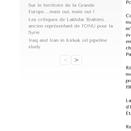
Po
Sur le territoire de la Grande
Europe.....mais oui, mais oui !
Co
Les critiques de Lakhdar Brahimi,
ma
ancien représentant de l’ONU pour la
m’
Syrie
év
Iraq and Iran in Kirkuk oil pipeline
en
study
ch
Pa
<
>
Ré
mo
pr
19
La
d’
Ét
Re