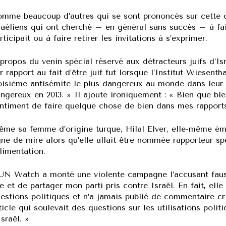
mme beaucoup d’autres qui se sont prononcés sur cette qu
raéliens qui ont cherché – en général sans succès – à fa
rticipait ou à faire retirer les invitations à s’exprimer.
propos du venin spécial réservé aux détracteurs juifs d’Is
r rapport au fait d’être juif fut lorsque l’Institut Wiese
oisième antisémite le plus dangereux au monde dans leur 
ngereux en 2013. » Il ajoute ironiquement : « Bien que bl
ntiment de faire quelque chose de bien dans mes rapports
me sa femme d’origine turque, Hilal Elver, elle-même émin
gne de mire alors qu’elle allait être nommée rapporteur sp
alimentation.
UN Watch a monté une violente campagne l’accusant fauss
e et de partager mon parti pris contre Israël. En fait, elle
estions politiques et n’a jamais publié de commentaire crit
ticle qui soulevait des questions sur les utilisations pol
Israël. »