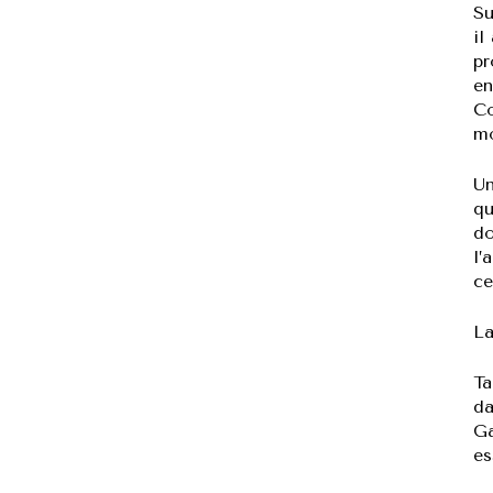
Su
il
pr
en
Co
mo
Un
qu
do
l’
ce
La
Ta
da
Ga
es