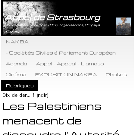
Appel de Strasbourg
Coordination de l’Appel - 800 organisations, 22 pays
d’Europe
NAKBA
- Sociétés Civiles à Parlement Européen
Agenda
Appel - Appeal - Llamato
Cinéma
EXPOSITION NAKBA
Photos
Rubriques
Dix de der... ? (ndlr)
Les Palestiniens
menacent de
dissoudre l’Autorité