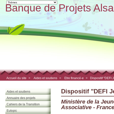
Banque de Projets Alsa
Accueil du site
>
Aides et soutiens
>
Etre financé-e
>
Dispositif "DEFI 
Dispositif "DEFI 
Aides et soutiens
Annuaire des projets
Ministère de la Jeun
Cahiers de la Transition
Associative - Franc
Eutopic