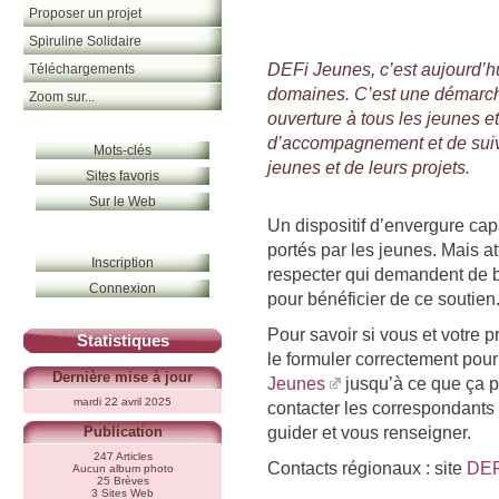
Proposer un projet
Spiruline Solidaire
DEFi Jeunes, c’est aujourd’hu
Téléchargements
domaines. C’est une démarch
Zoom sur...
ouverture à tous les jeunes et
d’accompagnement et de suivi,
Mots-clés
jeunes et de leurs projets.
Sites favoris
Sur le Web
Un dispositif d’envergure cap
portés par les jeunes. Mais att
Inscription
respecter qui demandent de bi
Connexion
pour bénéficier de ce soutien
Pour savoir si vous et votre p
Statistiques
le formuler correctement po
Dernière mise à jour
Jeunes
jusqu’à ce que ça pa
mardi 22 avril 2025
contacter les correspondants
guider et vous renseigner.
Publication
247 Articles
Contacts régionaux : site
DEF
Aucun album photo
25 Brèves
3 Sites Web