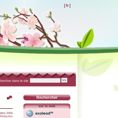
[
fr
]
hercher dans le site
Rechercher
sur le web
mbre 2004
Rédaction