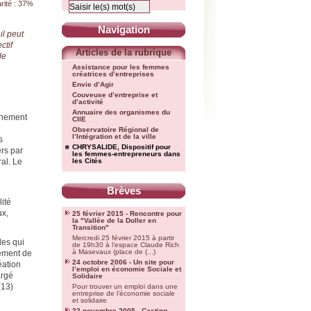
rité : 37%
Navigation
il peut
ctif
Articles de la rubrique
de
Assistance pour les femmes
créatrices d’entreprises
Envie d’Agir
Couveuse d’entreprise et
d’activité
Annuaire des organismes du
onnement
CIIE
Observatoire Régional de
l’Intégration et de la ville
s
CHRYSALIDE, Dispositif pour
ers par
les femmes-entrepreneurs dans
al. Le
les Cités
Brèves
lité
ux,
25 février 2015 - Rencontre pour
la "Vallée de la Doller en
Transition"
Mercredi 25 février 2015 à partir
les qui
de 19h30 à l’espace Claude Rich
à Masevaux (place de (...)
ement de
24 octobre 2006 - Un site pour
éation
l’emploi en économie Sociale et
argé
Solidaire
(13)
Pour trouver un emploi dans une
entreprise de l’économie sociale
et solidaire
22 novembre 2005 - Casting