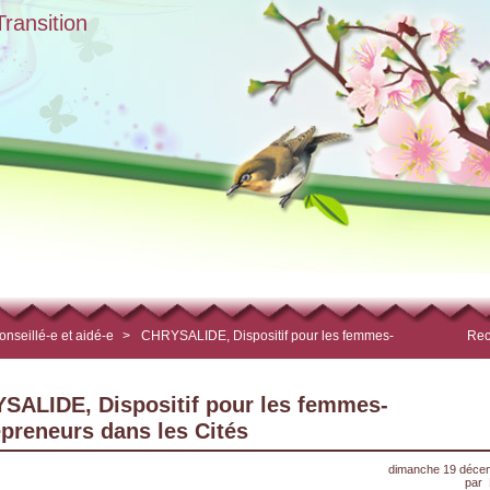
ransition
onseillé-e et aidé-e
>
CHRYSALIDE, Dispositif pour les femmes-
Rec
SALIDE, Dispositif pour les femmes-
epreneurs dans les Cités
dimanche 19 déce
par