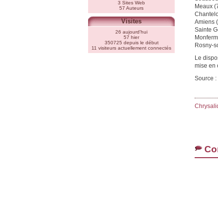
3 Sites Web
Meaux (
57 Auteurs
Chantelo
Visites
Amiens (
Sainte G
26 aujourd'hui
Monferme
57 hier
350725 depuis le début
Rosny-so
11 visiteurs actuellement connectés
Le dispos
mise en o
Source :
Chrysali
Co