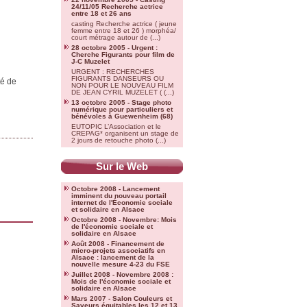
24/11/05 Recherche actrice
entre 18 et 26 ans
casting Recherche actrice ( jeune
femme entre 18 et 26 ) morphéa/
court métrage autour de (...)
28 octobre 2005 - Urgent :
Cherche Figurants pour film de
J-C Muzelet
URGENT : RECHERCHES
FIGURANTS DANSEURS OU
té de
NON POUR LE NOUVEAU FILM
DE JEAN CYRIL MUZELET ( (...)
13 octobre 2005 - Stage photo
numérique pour particuliers et
bénévoles à Guewenheim (68)
EUTOPIC L’Association et le
CREPAG* organisent un stage de
2 jours de retouche photo (...)
Sur le Web
Octobre 2008 - Lancement
imminent du nouveau portail
internet de l'Économie sociale
et solidaire en Alsace
Octobre 2008 - Novembre: Mois
de l'économie sociale et
solidaire en Alsace
Août 2008 - Financement de
micro-projets associatifs en
Alsace : lancement de la
nouvelle mesure 4-23 du FSE
Juillet 2008 - Novembre 2008 :
Mois de l'économie sociale et
solidaire en Alsace
Mars 2007 - Salon Couleurs et
Saveurs équitables les 12 et 13