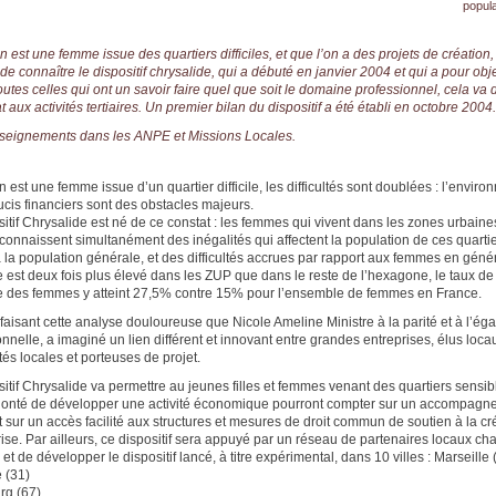
popula
 est une femme issue des quartiers difficiles, et que l’on a des projets de création, 
de connaître le dispositif chrysalide, qui a débuté en janvier 2004 et qui a pour obje
outes celles qui ont un savoir faire quel que soit le domaine professionnel, cela va 
at aux activités tertiaires. Un premier bilan du dispositif a été établi en octobre 2004.
seignements dans les ANPE et Missions Locales.
est une femme issue d’un quartier difficile, les difficultés sont doublées : l’envir
ucis financiers sont des obstacles majeurs.
sitif Chrysalide est né de ce constat : les femmes qui vivent dans les zones urbaine
s connaissent simultanément des inégalités qui affectent la population de ces quarti
à la population générale, et des difficultés accrues par rapport aux femmes en génér
est deux fois plus élevé dans les ZUP que dans le reste de l’hexagone, le taux de
des femmes y atteint 27,5% contre 15% pour l’ensemble de femmes en France.
faisant cette analyse douloureuse que Nicole Ameline Ministre à la parité et à l’éga
nnelle, a imaginé un lien différent et innovant entre grandes entreprises, élus loca
ités locales et porteuses de projet.
sitif Chrysalide va permettre au jeunes filles et femmes venant des quartiers sensib
olonté de développer une activité économique pourront compter sur un accompagn
t sur un accès facilité aux structures et mesures de droit commun de soutien à la cr
rise. Par ailleurs, ce dispositif sera appuyé par un réseau de partenaires locaux ch
et de développer le dispositif lancé, à titre expérimental, dans 10 villes : Marseille 
 (31)
rg (67)