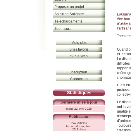
Proposer un projet
Spiruline Solidaire
Lorsqu’on
être bon 
Téléchargements
d’aider t
l’artisan
Zoom sur...
Tous ren
Mots-clés
Sites favoris
Quand on 
et les so
Sur le Web
Le dispo
difficile
rapport 
Inscription
chômage 
chômage 
Connexion
C’est en 
professio
Statistiques
collectiv
Le dispo
Dernière mise à jour
ont la v
mardi 22 avril 2025
qualité e
d’entrep
Publication
d’animer 
247 Articles
Toulouse
Aucun album photo
25 Brèves
Strasbou