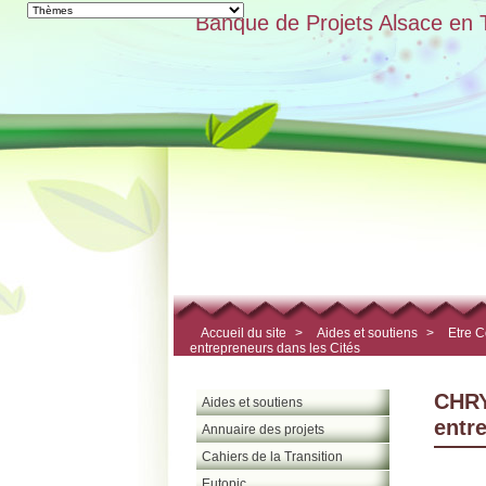
Banque de Projets Alsace en T
Accueil du site
>
Aides et soutiens
>
Etre C
entrepreneurs dans les Cités
CHRY
Aides et soutiens
entr
Annuaire des projets
Cahiers de la Transition
Eutopic