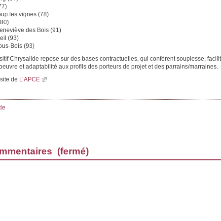
77)
up les vignes (78)
80)
eneviève des Bois (91)
il (93)
us-Bois (93)
itif Chrysalide repose sur des bases contractuelles, qui confèrent souplesse, facili
euvre et adaptabilité aux profils des porteurs de projet et des parrains/marraines.
 site de
L’APCE
de
mmentaires (fermé)