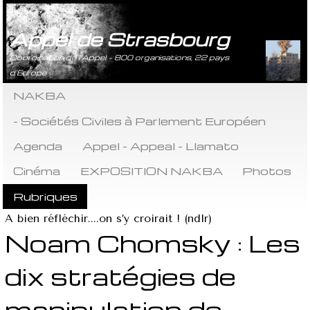
Appel de Strasbourg
Coordination de l’Appel - 800 organisations, 22 pays
d’Europe
NAKBA
- Sociétés Civiles à Parlement Européen
Agenda
Appel - Appeal - Llamato
Cinéma
EXPOSITION NAKBA
Photos
Rubriques
A bien réfléchir....on s’y croirait ! (ndlr)
Noam Chomsky : Les
dix stratégies de
manipulation de