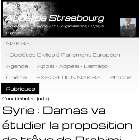
Appel de Strasbourg
Coordination de l’Appel - 800 organisations, 22 pays
d’Europe
NAKBA
- Sociétés Civiles à Parlement Européen
Agenda
Appel - Appeal - Llamato
Cinéma
EXPOSITION NAKBA
Photos
Rubriques
Conciliabules (ndlr)
Syrie : Damas va
étudier la proposition
de trêve de Brahimi,