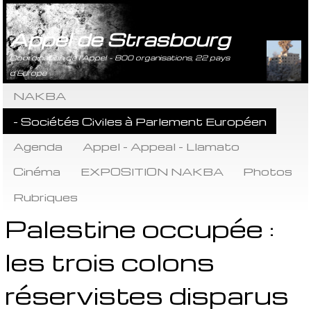
Appel de Strasbourg
Coordination de l’Appel - 800 organisations, 22 pays
d’Europe
NAKBA
- Sociétés Civiles à Parlement Européen
Agenda
Appel - Appeal - Llamato
Cinéma
EXPOSITION NAKBA
Photos
Rubriques
Palestine occupée :
les trois colons
réservistes disparus