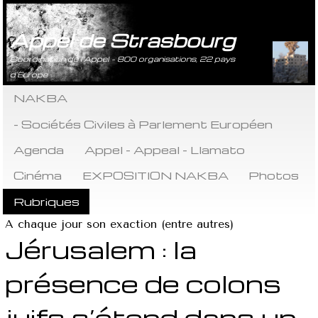
Appel de Strasbourg
Coordination de l’Appel - 800 organisations, 22 pays
d’Europe
NAKBA
- Sociétés Civiles à Parlement Européen
Agenda
Appel - Appeal - Llamato
Cinéma
EXPOSITION NAKBA
Photos
Rubriques
A chaque jour son exaction (entre autres)
Jérusalem : la
présence de colons
juifs s’étend dans un