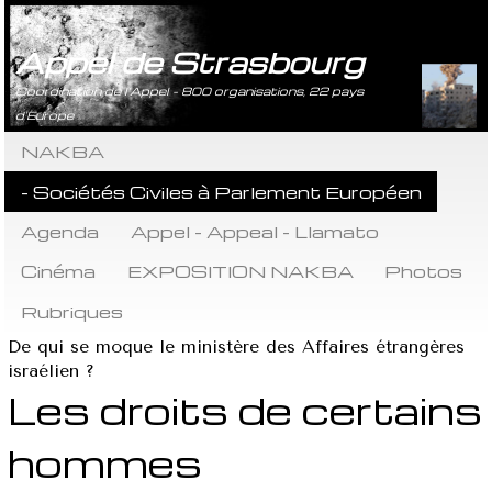
Appel de Strasbourg
Coordination de l’Appel - 800 organisations, 22 pays
d’Europe
NAKBA
- Sociétés Civiles à Parlement Européen
Agenda
Appel - Appeal - Llamato
Cinéma
EXPOSITION NAKBA
Photos
Rubriques
De qui se moque le ministère des Affaires étrangères
israélien ?
Les droits de certains
hommes