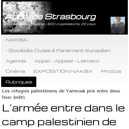
Appel de Strasbourg
Coordination de l’Appel - 800 organisations, 22 pays
d’Europe
NAKBA
- Sociétés Civiles à Parlement Européen
Agenda
Appel - Appeal - Llamato
Cinéma
EXPOSITION NAKBA
Photos
Rubriques
Les réfugiés palestiniens de Yarmouk pris entre deux
feux (ndlr)
L’armée entre dans le
camp palestinien de