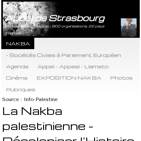
Appel de Strasbourg
Coordination de l’Appel - 800 organisations, 22 pays
d’Europe
NAKBA
- Sociétés Civiles à Parlement Européen
Agenda
Appel - Appeal - Llamato
Cinéma
EXPOSITION NAKBA
Photos
Rubriques
Source : Info-Palestine
La Nakba
palestinienne -
Décoloniser l’Histoire