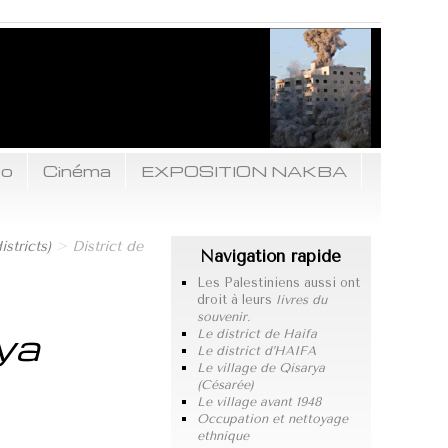
to
Cinéma
EXPOSITION NAKBA
istricts)
>
District de
Navigation rapide
Les Palestiniens aussi ont
droit à leurs
livres du
souvenir.
rya
Le district de Haifa
Le district d’HAIFA
Le village de Qisarya
(Césarée)
Le village avant 1948
Occupation et nettoyage
ethnique