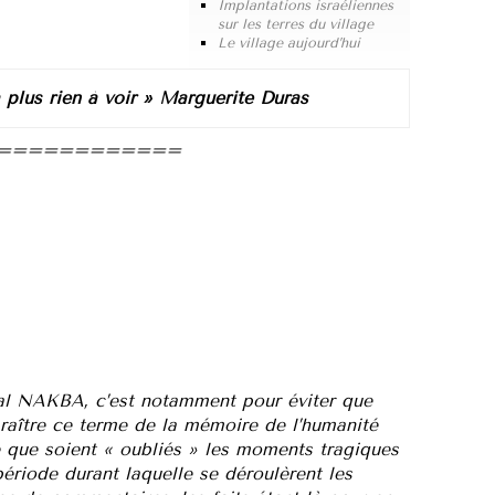
Implantations israéliennes
sur les terres du village
Le village aujourd’hui
a plus rien à voir » Marguerite Duras
============
 al NAKBA, c’est notamment pour éviter que
paraître ce terme de la mémoire de l’humanité
re que soient « oubliés » les moments tragiques
ériode durant laquelle se déroulèrent les