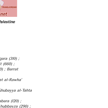
Palestine
ara (310) ;
t (660) ;
) ; Barrat
yat al-Rawha’
-Ghubayya al-Tahta
abara (120) ;
Khubbayza (290) ;