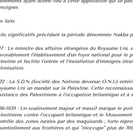
énements ayant donné lieu à cette appellation qui se pass
moigner.
s faits
its significatifs précédant la période dénommée Nakba pa
17 : Le ministre des affaires étrangères du Royaume Uni, s
avorablement l’établissement d’un foyer national pour le p
lestine et facilite l’entrée et l’installation d’immigrés étr
lonisation.
22 : La S.D.N (Société des Nations devenue O.N.U) entéri
yaume Uni un mandat sur la Palestine. Cette reconnaissan
sistance des Palestiniens à l’occupation britannique et à s
36-1939 : Un soulèvement majeur et massif marque le poin
lestiniens contre l’occupant britannique et le Mouvement s
ntrôle des zones rurales par des maquisards ; forte répre
sentiellement aux frontières et qui "réoccupe" plus de 700