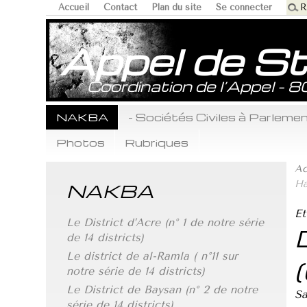
Accueil
Contact
Plan du site
Se connecter
Appel de S
Coordination de l’Appel - 
NAKBA
- Sociétés Civiles à Parlem
Photos
Rubriques
Ac
Ha
NAKBA
Et
Le District d’Acre (n° 1 de notre série
de 14 districts)
Le district de al-Ramla ( n°11 sur
notre série de 14 districts)
Le District de Baysan (n° 2 de notre
Sa
série de 14 districts)