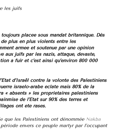
 les juifs
e toujours placée sous mandat britannique. Dès
de plus en plus violents entre les
samment armée et soutenue par une opinion
é aux juifs par les nazis, attaque, dévaste,
ation à fuir et c’est ainsi qu’environ 800 000
Etat d’Israël contre la volonté des Palestiniens
guerre israélo-arabe éclate mais 80% de la
ra « absents » les propriétaires palestiniens
ainmise de l’Etat sur 90% des terres et
llages ont été rasés.
ie que les Palestiniens ont dénommée
Nakba
e période envers ce peuple martyr par l’occupant