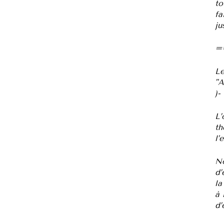
to
fa
ju
=
Le
"A
)-
L’
th
l’
No
d’
la
à 
d’