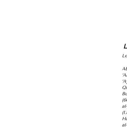
L
Le
Ab
‘A
‘A
Qi
Bu
(6
al
(1.
Ha
al