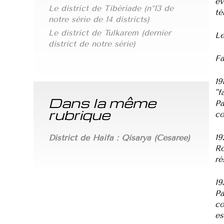
év
Le district de Tibériade (n°13 de
té
notre série de 14 districts)
Le district de Tulkarem (dernier
Le
district de notre série)
Fa
19
"f
Dans la même
Pa
rubrique
co
19
District de Haifa : Qisarya (Césarée)
Ro
ré
19
Pa
co
es