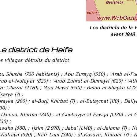
Les districts de la 
avant 1948
e district de Haifa
s villages détruits du district
u Shusha (720 habitants) ; Abu Zurayq (550) ; ‘Arab al-Fuq
rab al-Nufay’at (820) ; ‘Arab Zahrat al-Dumayri (620) ; ‘Atli
yn Ghazal (2.170) ; ‘Ayn Hawd (650) ; Balad al-Shaykh (4.120
sarya (?) ;
rayka (290) ; al-Burj, Khirbat (?) ; al-Butaymat (110) ; Dali
00) ;
-Damun, Khirbat (340) ; al-Ghubayya al-Fawqa (1.130) ; al
130) ;
wsha (580) ; Ijzim (2.970) ; Jaba’ (1.140) ; al-Jalama (?) ; K
-Kafrayn (920) ; Kafr Lam (340) ; al-Kasayir, Khirbat (?) ; 