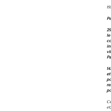
19
Pé
29
le
co
in
vi
Pa
14
et
po
ré
po
Ce
et