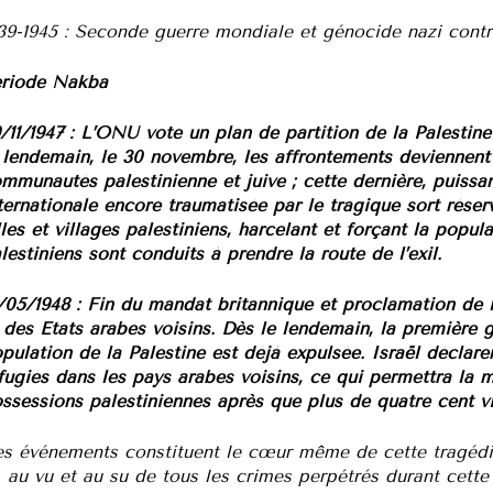
39-1945 : Seconde guerre mondiale et génocide nazi contre
riode Nakba
/11/1947 : L’ONU vote un plan de partition de la Palestin
 lendemain, le 30 novembre, les affrontements deviennent 
mmunautés palestinienne et juive ; cette dernière, puis
ternationale encore traumatisée par le tragique sort réserv
lles et villages palestiniens, harcelant et forçant la popul
lestiniens sont conduits à prendre la route de l’exil.
/05/1948 : Fin du mandat britannique et proclamation de l’
 des Etats arabes voisins. Dès le lendemain, la première 
pulation de la Palestine est déjà expulsée. Israël déclare
fugiés dans les pays arabes voisins, ce qui permettra la m
ssessions palestiniennes après que plus de quatre cent vi
s événements constituent le cœur même de cette tragéd
, au vu et au su de tous les crimes perpétrés durant cett