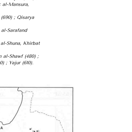
 ; al-Mansura,
 (690) ; Qisarya
; al-Sarafand
; al-Shuna, Khirbat
mm al-Shawf (480) ;
) ; Yajur (610).