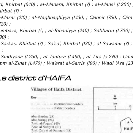
d, Khirbat (640) ; al-Manara, Khirbat (?) ; al-Mansi (1.200)
irbat (?) ;
-Mazar (210) ; al-Naghnaghiyya (1.130) ; Qannir (750) ; Qira
120) ;
mbaza, Khirbat (?) ; al-Rihaniyya (240) ; Sabbarin (1.700) 
90) ;
-Sarkas, Khirbat (?) ; Sa’sa’, Khirbat (130) ; al-Sawamir (?) 
 ;
-Sindiyana (1.250) ; al-Tantura (1.490) ; al-Tira (5.270) ; U
m al-Zinat (1.470) ; Wa’arat al-Sarris (190) ; Wadi ‘Ara (230
Le district d’HAIFA