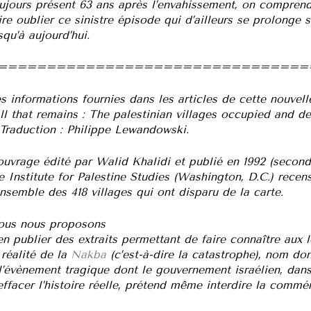
ujours présent 63 ans après l’envahissement, on comprend 
ire oublier ce sinistre épisode qui d’ailleurs se prolonge
squ’à aujourd’hui.
================================
s informations fournies dans les articles de cette nouve
ll that remains : The palestinian villages occupied and de
 Traduction : Philippe Lewandowski.
ouvrage édité par Walid Khalidi et publié en 1992 (second
e Institute for Palestine Studies (Washington, D.C.) recense
ensemble des 418 villages qui ont disparu de la carte.
us nous proposons
en publier des extraits permettant de faire connaître aux
 réalité de la
Nakba
(c’est-à-dire la catastrophe), nom don
l’évènement tragique dont le gouvernement israélien, dans
effacer l’histoire réelle, prétend même interdire la commé