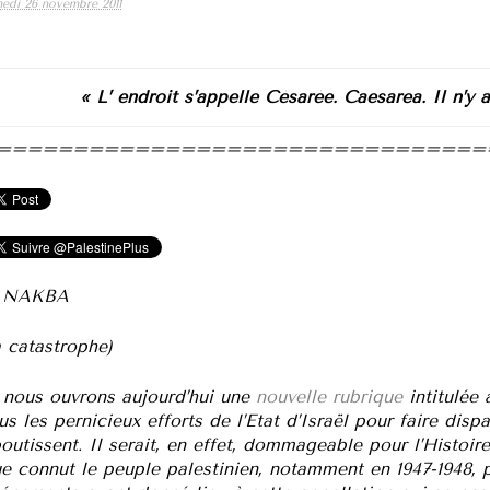
edi 26 novembre 2011
« L’ endroit s’appelle Césarée. Caesarea. Il n’y 
================================
l NAKBA
a catastrophe)
 nous ouvrons aujourd’hui une
nouvelle rubrique
intitulée
us les pernicieux efforts de l’Etat d’Israël pour faire dis
outissent. Il serait, en effet, dommageable pour l’Histoi
e connut le peuple palestinien, notamment en 1947-1948, p