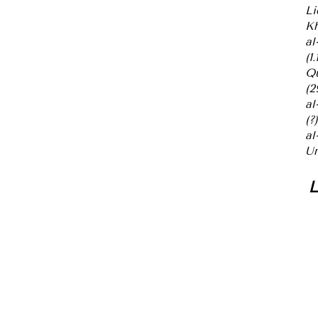
Li
Kh
al
(1.
Qu
(2
al
(?)
al
Um