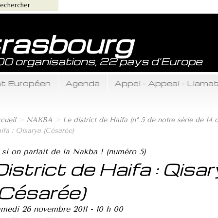
trasbourg
800 organisations, 22 pays d’Europe
ent Européen
Agenda
Appel - Appeal - Llama
cueil
>
NAKBA
>
Le district de Haifa (n° 5 de notre série de 14 d
ifa : Qisarya (Césarée)
 si on parlait de la Nakba ! (numéro 5)
District de Haifa : Qisa
(Césarée)
medi 26 novembre 2011 - 10 h 00