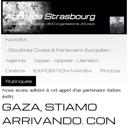
Appel de Strasbourg
Coordination de l’Appel - 800 organisations, 22 pays
d’Europe
NAKBA
- Sociétés Civiles à Parlement Européen
Agenda
Appel - Appeal - Llamato
Cinéma
EXPOSITION NAKBA
Photos
Rubriques
Nous avons adhéré à cet appel d’un partenaire italien
(ndlr)
GAZA, STIAMO
ARRIVANDO. CON