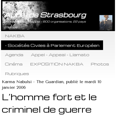
Appel de Strasbourg
Coordination de l’Appel - 800 organisations, 22 pays
d’Europe
NAKBA
- Sociétés Civiles à Parlement Européen
Agenda
Appel - Appeal - Llamato
Cinéma
EXPOSITION NAKBA
Photos
Rubriques
Karma Nabulsi - The Guardian, publié le mardi 10
janvier 2006
L’homme fort et le
criminel de guerre