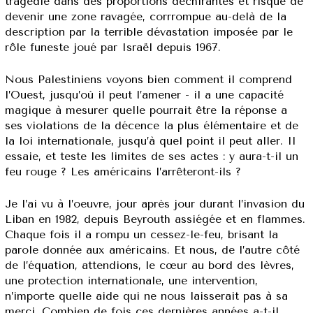
tragédie dans des proportions déchirantes et risque de
devenir une zone ravagée, corrrompue au-delà de la
description par la terrible dévastation imposée par le
rôle funeste joué par Israël depuis 1967.
Nous Palestiniens voyons bien comment il comprend
l’Ouest, jusqu’où il peut l’amener - il a une capacité
magique à mesurer quelle pourrait être la réponse a
ses violations de la décence la plus élémentaire et de
la loi internationale, jusqu’à quel point il peut aller. Il
essaie, et teste les limites de ses actes : y aura-t-il un
feu rouge ? Les américains l’arrêteront-ils ?
Je l’ai vu à l’oeuvre, jour après jour durant l’invasion du
Liban en 1982, depuis Beyrouth assiégée et en flammes.
Chaque fois il a rompu un cessez-le-feu, brisant la
parole donnée aux américains. Et nous, de l’autre côté
de l’équation, attendions, le cœur au bord des lèvres,
une protection internationale, une intervention,
n’importe quelle aide qui ne nous laisserait pas à sa
merci. Combien de fois ces dernières années a-t-il