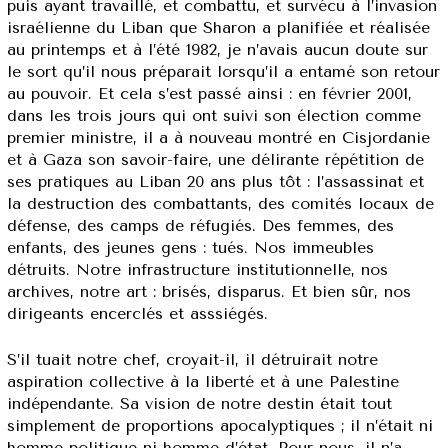
puis ayant travaillé, et combattu, et survécu à l’invasion
israélienne du Liban que Sharon a planifiée et réalisée
au printemps et à l’été 1982, je n’avais aucun doute sur
le sort qu’il nous préparait lorsqu’il a entamé son retour
au pouvoir. Et cela s’est passé ainsi : en février 2001,
dans les trois jours qui ont suivi son élection comme
premier ministre, il a à nouveau montré en Cisjordanie
et à Gaza son savoir-faire, une délirante répétition de
ses pratiques au Liban 20 ans plus tôt : l’assassinat et
la destruction des combattants, des comités locaux de
défense, des camps de réfugiés. Des femmes, des
enfants, des jeunes gens : tués. Nos immeubles
détruits. Notre infrastructure institutionnelle, nos
archives, notre art : brisés, disparus. Et bien sûr, nos
dirigeants encerclés et asssiégés.
S’il tuait notre chef, croyait-il, il détruirait notre
aspiration collective à la liberté et à une Palestine
indépendante. Sa vision de notre destin était tout
simplement de proportions apocalyptiques ; il n’était ni
homme politique ni homme d’état. Pour nous, il n’a