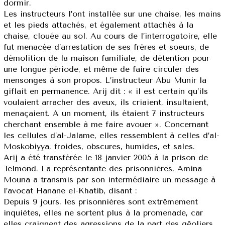
dormir.
Les instructeurs l’ont installée sur une chaise, les mains
et les pieds attachés, et également attachés à la
chaise, clouée au sol. Au cours de l’interrogatoire, elle
fut menacée d’arrestation de ses frères et soeurs, de
démolition de la maison familiale, de détention pour
une longue période, et même de faire circuler des
mensonges à son propos. L’instructeur Abu Munir la
giflait en permanence. Arij dit : « il est certain qu’ils
voulaient arracher des aveux, ils criaient, insultaient,
menaçaient. A un moment, ils étaient 7 instructeurs
cherchant ensemble à me faire avouer ». Concernant
les cellules d’al-Jalame, elles ressemblent à celles d’al-
Moskobiyya, froides, obscures, humides, et sales.
Arij a été transférée le 18 janvier 2005 à la prison de
Telmond. La représentante des prisonnières, Amina
Mouna a transmis par son intermédiaire un message à
l’avocat Hanane el-Khatib, disant :
Depuis 9 jours, les prisonnières sont extrêmement
inquiètes, elles ne sortent plus à la promenade, car
elles craignent des agressions de la part des gêoliers