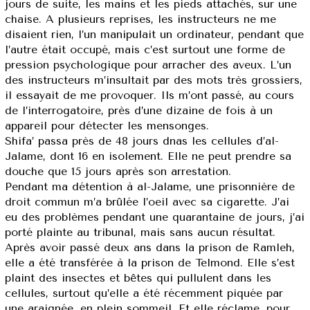
jours de suite, les mains et les pieds attachés, sur une
chaise. A plusieurs reprises, les instructeurs ne me
disaient rien, l’un manipulait un ordinateur, pendant que
l’autre était occupé, mais c’est surtout une forme de
pression psychologique pour arracher des aveux. L’un
des instructeurs m’insultait par des mots très grossiers,
il essayait de me provoquer. Ils m’ont passé, au cours
de l’interrogatoire, près d’une dizaine de fois à un
appareil pour détecter les mensonges.
Shifa’ passa près de 48 jours dnas les cellules d’al-
Jalame, dont 16 en isolement. Elle ne peut prendre sa
douche que 15 jours après son arrestation.
Pendant ma détention à al-Jalame, une prisonnière de
droit commun m’a brûlée l’oeil avec sa cigarette. J’ai
eu des problèmes pendant une quarantaine de jours, j’ai
porté plainte au tribunal, mais sans aucun résultat.
Après avoir passé deux ans dans la prison de Ramleh,
elle a été transférée à la prison de Telmond. Elle s’est
plaint des insectes et bêtes qui pullulent dans les
cellules, surtout qu’elle a été récemment piquée par
une araignée, en plein sommeil. Et elle réclame, pour