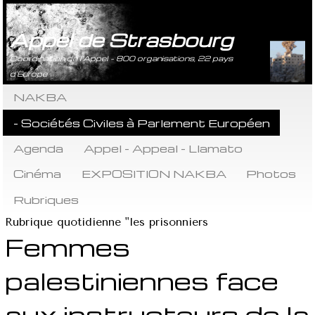
Appel de Strasbourg
Coordination de l’Appel - 800 organisations, 22 pays
d’Europe
NAKBA
- Sociétés Civiles à Parlement Européen
Agenda
Appel - Appeal - Llamato
Cinéma
EXPOSITION NAKBA
Photos
Rubriques
Rubrique quotidienne "les prisonniers
Femmes
palestiniennes face
aux instructeurs de la