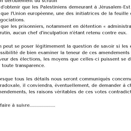
n déroulement du scrutin
’obtenir que les Palestiniens demeurant à Jérusalem-Est 
ue l’Union européenne, une des initiatrices de la feuille 
gociations.
ue les prisonniers, notamment en détention « administrativ
rutin, aucun chef d’inculpation n’étant retenu contre eux.
 peut se poser légitimement la question de savoir si les 
ssibilité de bien examiner la teneur de ces amendements q
veur des élections, les moyens que celles-ci puissent se
 toute transparence.
rsque tous les détails nous seront communiqués concernan
radoxale, il conviendra, éventuellement, de demander à 
endements, les raisons véritables de ces votes contradict
aire à suivre......................