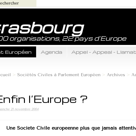
trasbourg
800 organisations, 22 pays d’Europe
ent Européen
Agenda
Appel - Appeal - Llama
cueil
>
Sociétés Civiles à Parlement Européen
>
Archives
>
A
Enfin l’Europe ?
anche 21 novembre 2004
==================...
Une Société Civile européenne plus que jamais attentiv