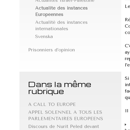
Actualités Israël-Palestine
Le
Actualité des instances
Européennes
Ré
Actualité des instances
Co
internationales
co
Svenska
C’
Prisonniers d’opinion
ay
re
l’
Si
Dans la même
in
rubrique
fa
qu
A CALL TO EUROPE
Il
APPEL SOLENNEL A TOUS LES
PARLEMENTAIRES EUROPEENS
d
Discours de Nurit Peled devant