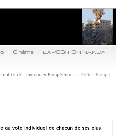
to
Cinéma
EXPOSITION NAKBA
ctualité des instances Européennes
>
Enfin l’Europe
e au vote individuel de chacun de ses élus