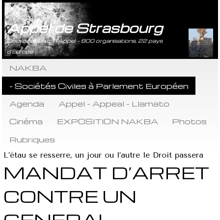
Appel de Strasbourg
Coordination de l’Appel - 800 organisations, 22 pays
d’Europe
NAKBA
- Sociétés Civiles à Parlement Européen
Agenda
Appel - Appeal - Llamato
Cinéma
EXPOSITION NAKBA
Photos
Rubriques
L’étau se resserre, un jour ou l’autre le Droit passera
MANDAT D’ARRET
CONTRE UN
GENERAL