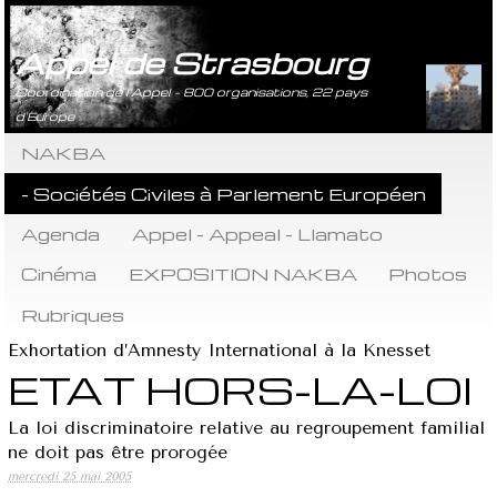
Appel de Strasbourg
Coordination de l’Appel - 800 organisations, 22 pays
d’Europe
NAKBA
- Sociétés Civiles à Parlement Européen
Agenda
Appel - Appeal - Llamato
Cinéma
EXPOSITION NAKBA
Photos
Rubriques
Exhortation d’Amnesty International à la Knesset
ETAT HORS-LA-LOI
La loi discriminatoire relative au regroupement familial
ne doit pas être prorogée
mercredi 25 mai 2005