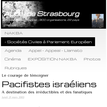
Appel de Strasbourg
Coordination de l’Appel - 800 organisations, 22 pays
d’Europe
NAKBA
- Sociétés Civiles à Parlement Européen
Agenda
Appel - Appeal - Llamato
Cinéma
EXPOSITION NAKBA
Photos
Rubriques
Le courage de témoigner
Pacifistes israéliens
A destination des irréductibles et des fanatiques
lundi 21 mars 2005