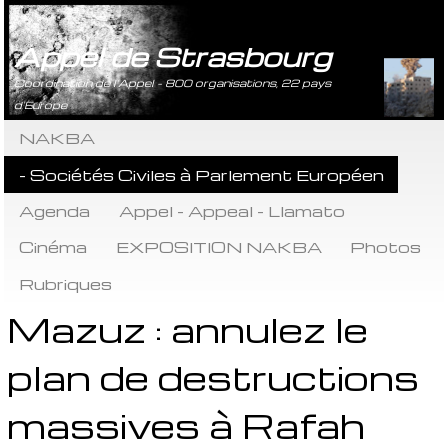
Appel de Strasbourg
Coordination de l’Appel - 800 organisations, 22 pays
d’Europe
NAKBA
- Sociétés Civiles à Parlement Européen
Agenda
Appel - Appeal - Llamato
Cinéma
EXPOSITION NAKBA
Photos
Rubriques
Mazuz : annulez le
plan de destructions
massives à Rafah