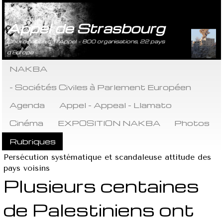
Appel de Strasbourg
Coordination de l’Appel - 800 organisations, 22 pays
d’Europe
NAKBA
- Sociétés Civiles à Parlement Européen
Agenda
Appel - Appeal - Llamato
Cinéma
EXPOSITION NAKBA
Photos
Rubriques
Persécution systématique et scandaleuse attitude des
pays voisins
Plusieurs centaines
de Palestiniens ont