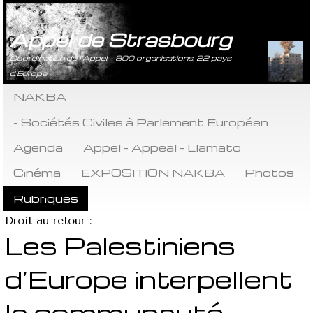
Appel de Strasbourg
Coordination de l’Appel - 800 organisations, 22 pays
d’Europe
NAKBA
- Sociétés Civiles à Parlement Européen
Agenda
Appel - Appeal - Llamato
Cinéma
EXPOSITION NAKBA
Photos
Rubriques
Droit au retour :
Les Palestiniens
d’Europe interpellent
la communauté