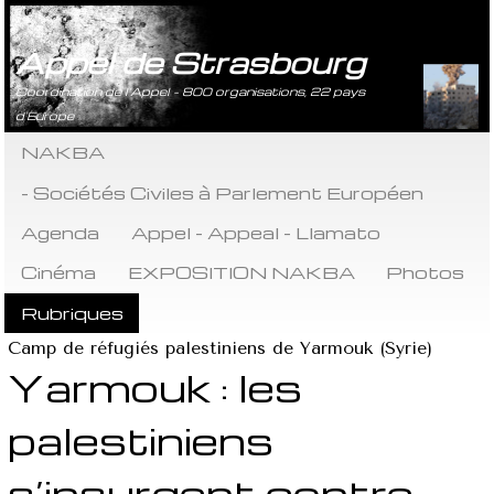
Appel de Strasbourg
Coordination de l’Appel - 800 organisations, 22 pays
d’Europe
NAKBA
- Sociétés Civiles à Parlement Européen
Agenda
Appel - Appeal - Llamato
Cinéma
EXPOSITION NAKBA
Photos
Rubriques
Camp de réfugiés palestiniens de Yarmouk (Syrie)
Yarmouk : les
palestiniens
s’insurgent contre