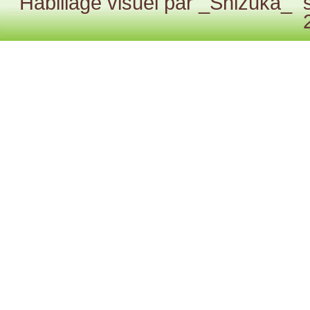
Habillage visuel par
_Shizuka_
s