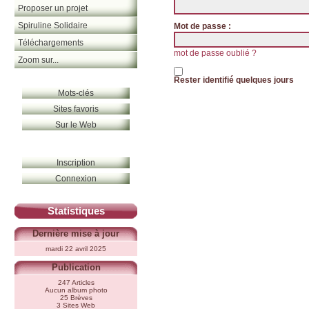
Proposer un projet
Spiruline Solidaire
Mot de passe :
Téléchargements
mot de passe oublié ?
Zoom sur...
Rester identifié quelques jours
Mots-clés
Sites favoris
Sur le Web
Inscription
Connexion
Statistiques
Dernière mise à jour
mardi 22 avril 2025
Publication
247 Articles
Aucun album photo
25 Brèves
3 Sites Web