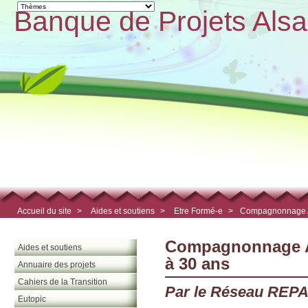
Banque de Projets Alsa
Accueil du site
>
Aides et soutiens
>
Etre Formé-e
>
Compagnonnage Alt
Compagnonnage Alt
Aides et soutiens
à 30 ans
Annuaire des projets
Cahiers de la Transition
Par le Réseau REPAS
Eutopic