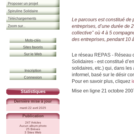
Proposer un projet
Spiruline Solidaire
Téléchargements
Le parcours est constitué de 
entreprises, d’une durée de 2
Zoom sur...
collective" où 4 à 5 compagn
des entreprises, pendant 10 à
Mots-clés
Sites favoris
Sur le Web
Le réseau REPAS - Réseau d’
Solidaires - est constitué d’e
solidaires, etc.) qui, dans l
Inscription
informel, basé sur le désir c
Connexion
Pour en savoir plus, cliquez
i
Mise en ligne 21 octobre 200
Statistiques
Dernière mise à jour
mardi 22 avril 2025
Publication
247 Articles
Aucun album photo
25 Brèves
3 Sites Web