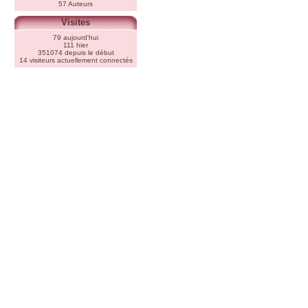
57 Auteurs
Visites
79 aujourd'hui
111 hier
351074 depuis le début
14 visiteurs actuellement connectés