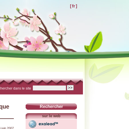
[
fr
]
hercher dans le site
ique
Rechercher
sur le web
4 juin 2007