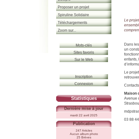
Proposer un projet
Spiruline Solidaire
Le projet
Téléchargements
ensemble
comprend
Zoom sur...
Dans les
Mots-clés
un const
Sites favoris
fonction
enfants,
Sur le Web
d’inform
Le projet
Inscription
retrouver
Connexion
Contacts
Maison 
Statistiques
Avenue 
Strasbou
Dernière mise à jour
mdpstras
mardi 22 avril 2025
03 88 44
Publication
247 Articles
Aucun album photo
25 Brèves