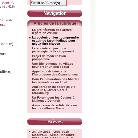
r
Sonia C.
rité : 41%
Navigation
 le vivre
Articles de la rubrique
pour
La prolifération des armes
légère en Afrique
La société en jeu : comprendre
et agir de façon ludique pour
n de rue)
mieux être citoyen
La société en jeu : une
pédagogie de la citoyenneté
eurs
Projet de modélisation
prospective
Une Bibliothèque au village
pour créer un lien social
ltiver,
Appel aux Artistes et à
l’insurgence des Consciences
Pour l’amélioration des libertés
fondamentales au Tibet
Amélioration du cadre de vie
dans le Quartier Gare à
Strasbourg
Un Forum pour les Jeunes à
Mulhouse-Dornach
Association de solidarité avec
les travailleurs Turcs
Brèves
24 juin 2015 - 24/6/2015 -
Masevaux - 6ème Rencontre
VALLEE DE LA DOLLER EN