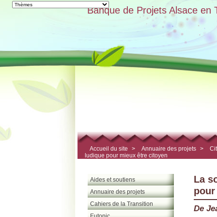
Banque de Projets Alsace en T
Accueil du site
>
Annuaire des projets
>
Ci
ludique pour mieux être citoyen
La so
Aides et soutiens
pour
Annuaire des projets
Cahiers de la Transition
De Je
Eutopic