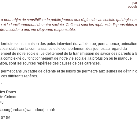
pa
popula
 a pour objet de sensibiliser le public jeunes aux règles de vie sociale qui régissent
 et le fonctionnement de notre société. Celles ci sont les repères indispensables 
re accéder à une vie citoyenne responsable.
 territoires ou la maison des potes intervient (travail de rue, permanence, animatio
at est établi sur la connaissance et le comportement des jeunes au regard du
nement de notre société. Le délitement de la transmission de savoir des parents à l
 la complexité du fonctionnement de notre vie sociale, la profusion ou le manque
ation, sont les sources repérées des causes de ces carences.
 permet dans un cadre de détente et de loisirs de permettre aux jeunes de définir, cu
 ces différents repères.
 :
des Potes
de Colmar
rg
bourg(arobase)wanadoo(point)fr
 07 56