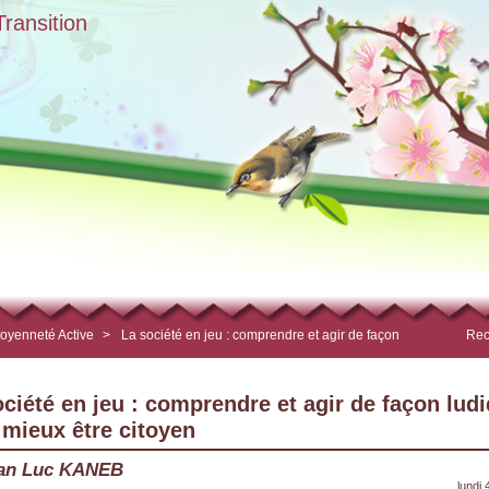
ransition
toyenneté Active
>
La société en jeu : comprendre et agir de façon
Rec
ciété en jeu : comprendre et agir de façon lud
 mieux être citoyen
an Luc KANEB
lundi 