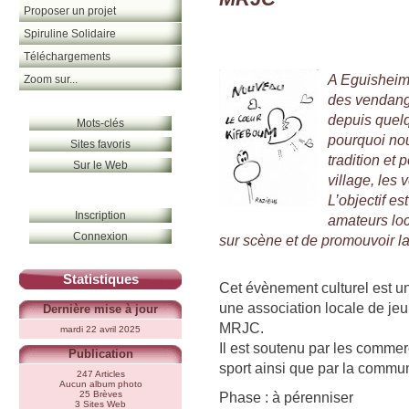
Proposer un projet
Spiruline Solidaire
Téléchargements
A Eguisheim,
Zoom sur...
des vendang
depuis quelq
Mots-clés
pourquoi nou
Sites favoris
tradition et 
Sur le Web
village, les
L’objectif e
Inscription
amateurs loc
Connexion
sur scène et de promouvoir la 
Statistiques
Cet évènement culturel est un
une association locale de jeu
Dernière mise à jour
MRJC.
mardi 22 avril 2025
Il est soutenu par les commer
Publication
sport ainsi que par la com
247 Articles
Aucun album photo
25 Brèves
Phase : à pérenniser
3 Sites Web