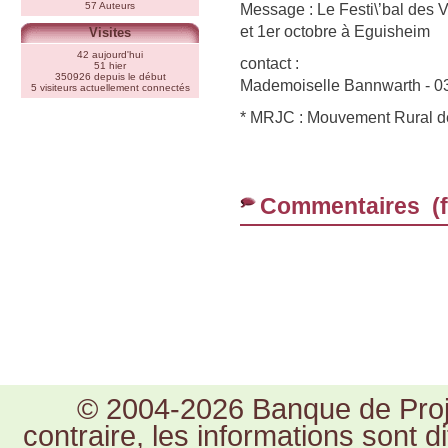
57 Auteurs
Message : Le Festi\’bal des 
et 1er octobre à Eguisheim
Visites
42 aujourd'hui
contact :
51 hier
350926 depuis le début
Mademoiselle Bannwarth - 03
5 visiteurs actuellement connectés
* MRJC : Mouvement Rural d
Commentaires (
© 2004-2026 Banque de Proje
contraire, les informations sont 